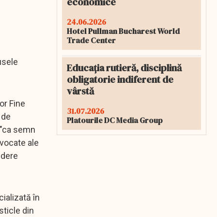
economice
24.06.2026
Hotel Pullman Bucharest World
Trade Center
usele
Educația rutieră, disciplină
obligatorie indiferent de
vârstă
or Fine
31.07.2026
 de
Platourile DC Media Group
e "ca semn
ovocate ale
edere
ializată în
sticle din