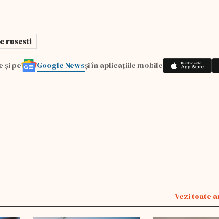
e rusesti
Google News
e și pe
și în aplicațiile mobile
Vezi toate a