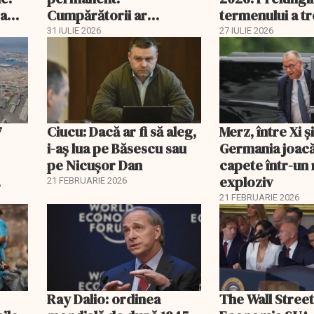
 a
Cumpărătorii ar
termenului a t
economisi zeci de mii de
comisia din Pa
31 IULIE 2026
27 IULIE 2026
lei
7
Ciucu: Dacă ar fi să aleg,
Merz, între Xi 
i-aș lua pe Băsescu sau
Germania joacă
pe Nicușor Dan
capete într-u
exploziv
21 FEBRUARIE 2026
21 FEBRUARIE 2026
Ray Dalio: ordinea
The Wall Street