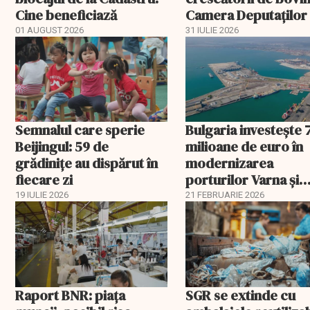
Cine beneficiază
Camera Deputaților
aprobat schema
01 AUGUST 2026
31 IULIE 2026
Semnalul care sperie
Bulgaria investește 
Beijingul: 59 de
milioane de euro în
grădinițe au dispărut în
modernizarea
fiecare zi
porturilor Varna și
Burgas
19 IULIE 2026
21 FEBRUARIE 2026
Raport BNR: piața
SGR se extinde cu