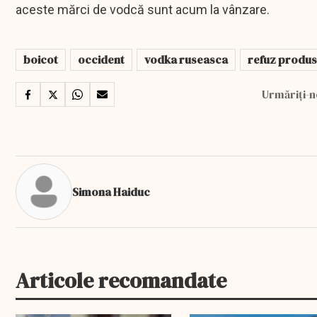
aceste mărci de vodcă sunt acum la vânzare.
boicot
occident
vodka ruseasca
refuz produs
Urmăriți-n
Simona Haiduc
Articole recomandate