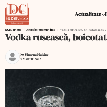
Actualitate
›
›
Vodka rusească, boicotată masiv d
DCBusiness
Articole recomandate
Vodka rusească, boicotată
De
Simona Haiduc
01 MARTIE 2022