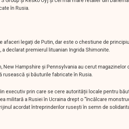
 S Group și Kesko Oyj și cel mai mare retailer din Danemar
ate în Rusia.
 afaceri legați de Putin, dar este o chestiune de principiu
, a declarat premierul lituanian Ingrida Shimonite.
Utah, New Hampshire și Pennsylvania au cerut magazinelor 
rusească și băuturile fabricate în Rusia.
n executiv prin care se cere autorității locale pentru băut
unea militară a Rusiei în Ucraina drept o "încălcare monstr
rijinul acordat întreprinderilor rusești în semn de solidarit