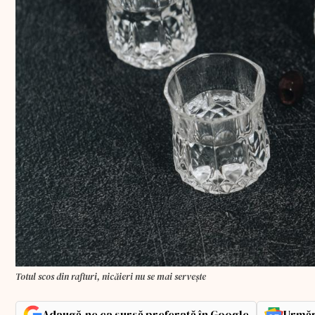
Totul scos din rafturi, nicăieri nu se mai servește
Adaugă-ne ca sursă preferată în Google
Urmăr