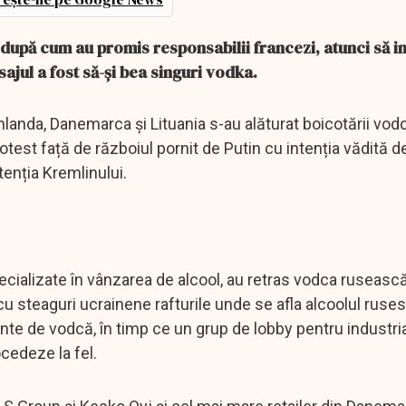
după cum au promis responsabilii francezi, atunci să in
jul a fost să-și bea singuri vodka.
landa, Danemarca și Lituania s-au alăturat boicotării vodc
rotest față de războiul pornit de Putin cu intenția vădită 
tenția Kremlinului.
pecializate în vânzarea de alcool, au retras vodca ruseasc
u steaguri ucrainene rafturile unde se afla alcoolul ruses
nte de vodcă, în timp ce un grup de lobby pentru industri
ocedeze la fel.