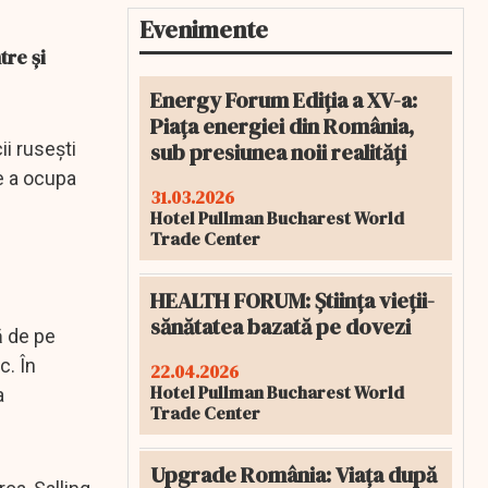
Evenimente
tre și
Energy Forum Ediția a XV-a:
Piața energiei din România,
sub presiunea noii realități
ii rusești
de a ocupa
31.03.2026
Hotel Pullman Bucharest World
Trade Center
HEALTH FORUM: Știința vieții-
sănătatea bazată pe dovezi
ă de pe
c. În
22.04.2026
Hotel Pullman Bucharest World
a
Trade Center
Upgrade România: Viața după