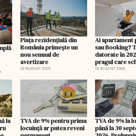
Piața rezidențială din
Ai apartament 
România primește un
sau Booking? 
nou semnal de
datorate în 202
avertizare
pragul care s
regimul fiscal
A
03 AUGUST 2026
02 AUGUST 2026
nă la
TVA de 9% pentru prima
TVA de 9% la l
tru
locuință ar putea reveni
până la 30 sep
e.
permanent.
2026. Prelungi