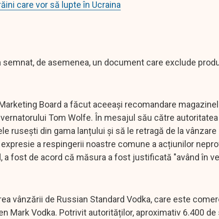
ăini care vor să lupte în Ucraina
 a semnat, de asemenea, un document care exclude prod
or Marketing Board a făcut aceeași recomandare magazinel
uvernatorului Tom Wolfe. În mesajul său către autoritatea
le rusești din gama lanțului și să le retragă de la vânzar
ca expresie a respingerii noastre comune a acțiunilor nepr
, a fost de acord că măsura a fost justificată "având în v
irea vânzării de Russian Standard Vodka, care este comerc
Mark Vodka. Potrivit autorităților, aproximativ 6.400 de 