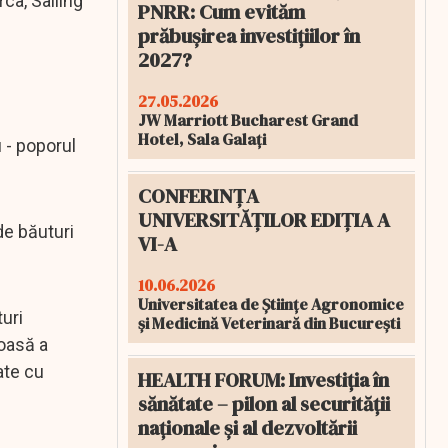
ca, Salling
PNRR: Cum evităm
prăbușirea investițiilor în
2027?
27.05.2026
JW Marriott Bucharest Grand
Hotel, Sala Galați
 - poporul
CONFERINȚA
UNIVERSITĂȚILOR EDIȚIA A
de băuturi
VI-A
10.06.2026
Universitatea de Științe Agronomice
uri
și Medicină Veterinară din București
uoasă a
ate cu
HEALTH FORUM: Investiția în
sănătate – pilon al securității
naționale și al dezvoltării