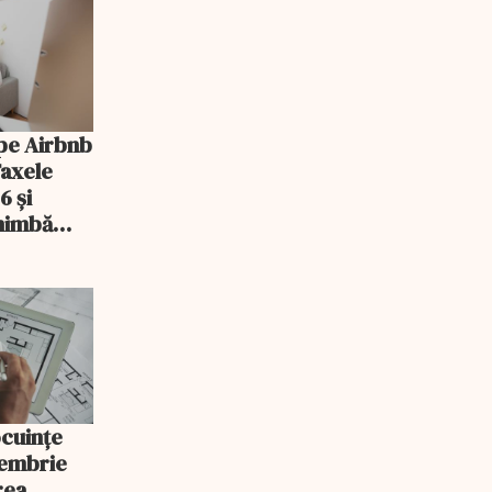
pe Airbnb
Taxele
6 și
chimbă
ocuințe
tembrie
rea