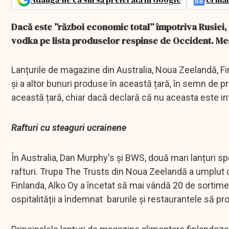
Dacă este ”război economic total” împotriva Rusiei, 
vodka pe lista produselor respinse de Occident. Mesa
Lanțurile de magazine din Australia, Noua Zeelandă, Fin
și a altor bunuri produse în această țară, în semn de p
această țară, chiar dacă declară că nu aceasta este in
Rafturi cu steaguri ucrainene
În Australia, Dan Murphy's și BWS, două mari lanțuri s
rafturi. Trupa The Trusts din Noua Zeelandă a umplut c
Finlanda, Alko Oy a încetat să mai vândă 20 de sortime
ospitalității a îndemnat barurile și restaurantele să pr