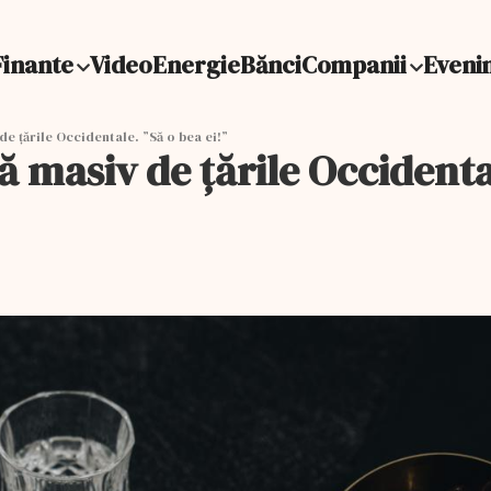
Finante
Video
Energie
Bănci
Companii
Eveni
e țările Occidentale. ”Să o bea ei!”
 masiv de țările Occidental