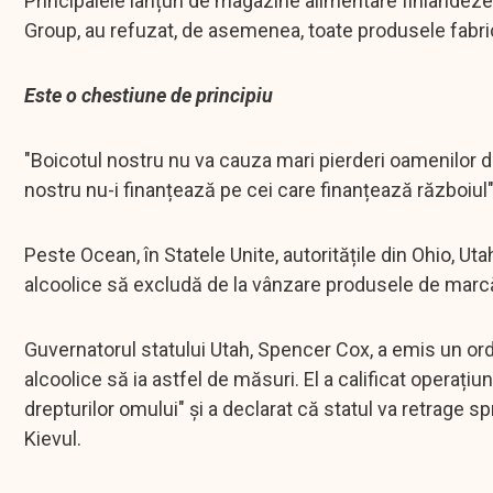
Principalele lanțuri de magazine alimentare finlandeze
Group, au refuzat, de asemenea, toate produsele fabric
Este o chestiune de principiu
"Boicotul nostru nu va cauza mari pierderi oamenilor de
nostru nu-i finanțează pe cei care finanțează războiul"
Peste Ocean, în Statele Unite, autoritățile din Ohio, 
alcoolice să excludă de la vânzare produsele de marcă 
Guvernatorul statului Utah, Spencer Cox, a emis un ordi
alcoolice să ia astfel de măsuri. El a calificat operați
drepturilor omului" și a declarat că statul va retrage sp
Kievul.