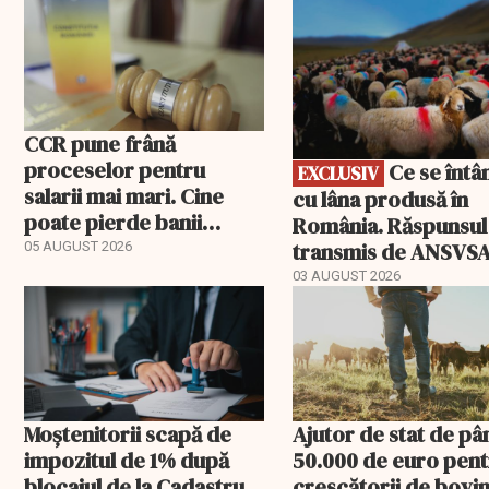
EXCLUSIV
CCR pune frână
proceselor pentru
Ce se întâmplă
EXCLUSIV
salarii mai mari. Cine
cu lâna produsă în
poate pierde banii
România. Răspunsul
ceruți statului
transmis de ANSVS
05 AUGUST 2026
03 AUGUST 2026
Moștenitorii scapă de
Ajutor de stat de pâ
impozitul de 1% după
50.000 de euro pen
blocajul de la Cadastru.
crescătorii de bovin