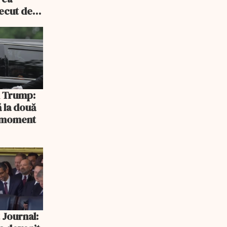
recut de
rlament
și Trump:
 la două
n moment
 Journal: