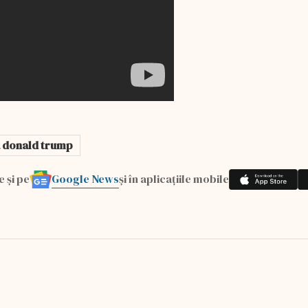
 donald trump
Google News
e și pe
și în aplicațiile mobile