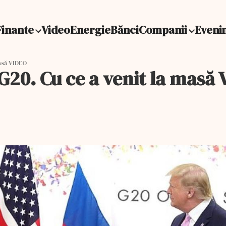
Finante
Video
Energie
Bănci
Companii
Eveni
masă VIDEO
 G20. Cu ce a venit la masă