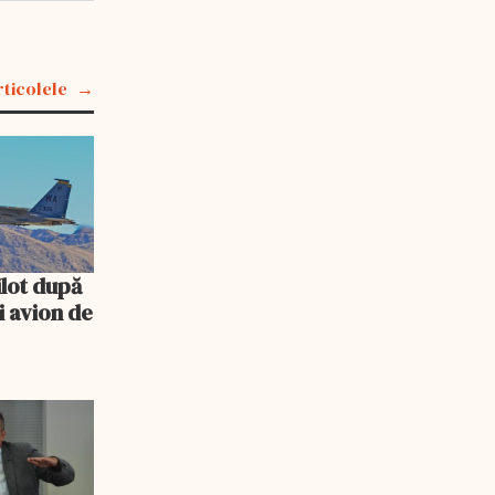
rticolele
ilot după
 avion de