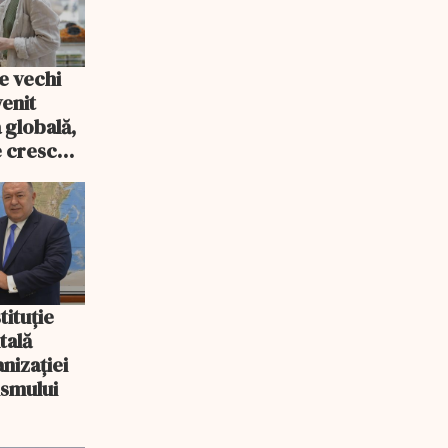
e vechi
venit
 globală,
e cresc
tituție
tală
nizației
ismului