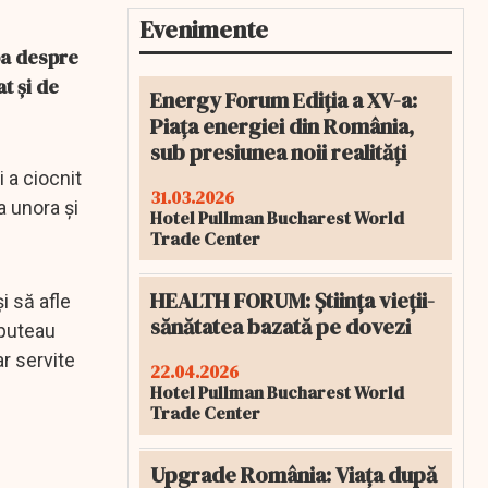
Evenimente
ba despre
t și de
Energy Forum Ediția a XV-a:
Piața energiei din România,
sub presiunea noii realități
 a ciocnit
31.03.2026
a unora și
Hotel Pullman Bucharest World
Trade Center
HEALTH FORUM: Știința vieții-
i să afle
sănătatea bazată pe dovezi
 puteau
r servite
22.04.2026
Hotel Pullman Bucharest World
Trade Center
Upgrade România: Viața după