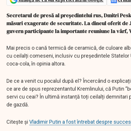
Secretarul de presă al președintelui rus, Dmitri Pesk
măsuri exagerate de securitate. La dineul oferit de 
guvern participante la importante reuniune la vârf, 
Mai precis o cană termică de ceramică, de culoare albă 
cu ceilalți comeseni, inclusiv cu președintele Statelor 
coca-cola, în opinia altora.
De ce a venit cu pocalul după el? Încercând o explicație 
ce are de spus reprezentantul Kremlinului, că Putin ”be
servi cu ceai? În ultimă instanță toți ceilalți demnita
de gazdă.
Citește și
Vladimir Putin a fost întrebat despre succe