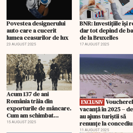
Povestea designerului
BNR: Investițiile își r
auto care a cucerit
dar tot depind de ba
lumea ceasurilor de lux
de la Bruxelles
23 AUGUST 2025
17 AUGUST 2025
EXCLUSIV
Acum 137 de ani
România trăia din
Voucherele de
EXCLUSIV
exporturile de mâncare.
vacanță în 2025 – de
Cum am schimbat
au ajuns turiștii să
rolurile cu Viena
renunțe la concediu
15 AUGUST 2025
11 AUGUST 2025