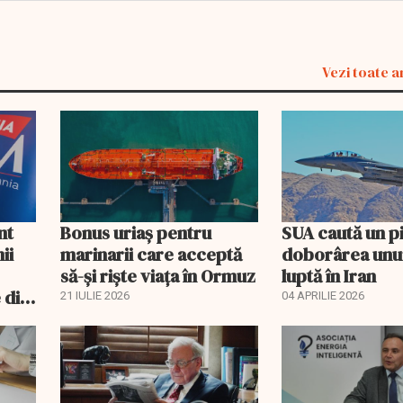
Vezi toate a
nt
Bonus uriaș pentru
SUA caută un p
ii
marinarii care acceptă
doborârea unui
să-și riște viața în Ormuz
luptă în Iran
 din
21 IULIE 2026
04 APRILIE 2026