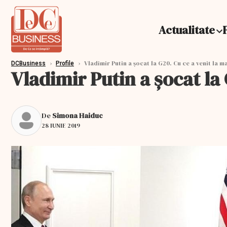
Actualitate
›
›
Vladimir Putin a șocat la G20. Cu ce a venit la 
DCBusiness
Profile
Vladimir Putin a șocat la
De
Simona Haiduc
28 IUNIE 2019