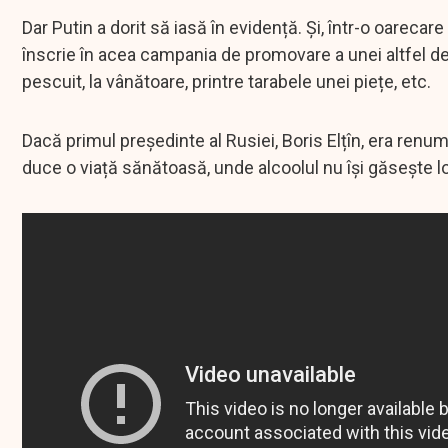
Dar Putin a dorit să iasă în evidență. Și, într-o oarecar
înscrie în acea campania de promovare a unei altfel de im
pescuit, la vânătoare, printre tarabele unei piețe, etc.
Dacă primul președinte al Rusiei, Boris Elțîn, era renum
duce o viață sănătoasă, unde alcoolul nu își găsește 