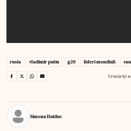
rusia
vladimir putin
g20
lideri mondiali
sua
Urmăriți-n
Simona Haiduc