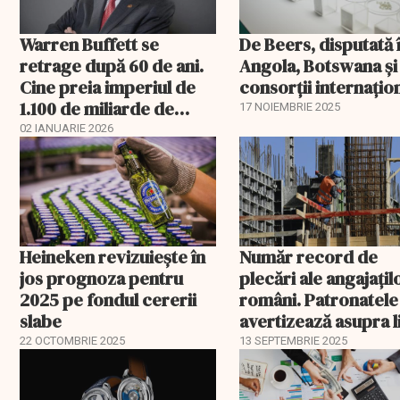
Warren Buffett se
De Beers, disputată 
retrage după 60 de ani.
Angola, Botswana și
Cine preia imperiul de
consorții internațio
1.100 de miliarde de
17 NOIEMBRIE 2025
dolari
02 IANUARIE 2026
Heineken revizuiește în
Număr record de
jos prognoza pentru
plecări ale angajațil
2025 pe fondul cererii
români. Patronatele
slabe
avertizează asupra l
de personal
22 OCTOMBRIE 2025
13 SEPTEMBRIE 2025