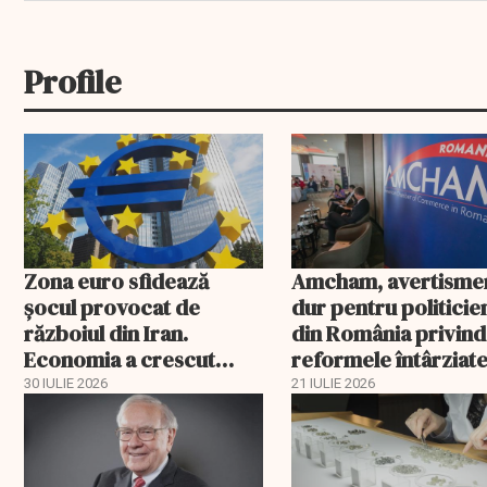
Profile
Zona euro sfidează
Amcham, avertisme
șocul provocat de
dur pentru politicien
războiul din Iran.
din România privind
Economia a crescut
reformele întârziate
peste așteptări
PNRR
30 IULIE 2026
21 IULIE 2026