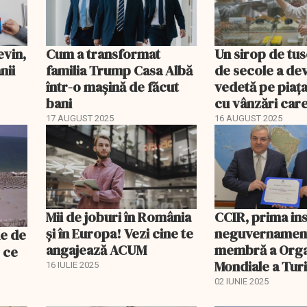
evin,
Cum a transformat
Un sirop de tus
nii
familia Trump Casa Albă
de secole a de
într-o mașină de făcut
vedetă pe piața
bani
cu vânzări car
exponențial
17 AUGUST 2025
16 AUGUST 2025
Mii de joburi în România
CCIR, prima ins
și în Europa! Vezi cine te
neguvernamen
angajează ACUM
membră a Orga
 ce
Mondiale a Tur
16 IULIE 2025
02 IUNIE 2025