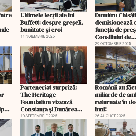
între
Ultimele lecții ale lui
Dumitru Chisăli
Buffett: despre greșeli,
demisionează 
nale
bunătate și eroi
funcția de preș
Consiliului de
11 NOIEMBRIE 2025
Administrație
29 OCTOMBRIE 2025
Parteneriat surpriză:
Românii au făcu
or
The Heritage
miliarde de am
Foundation vizează
returnate în do
ipsei
Constanța și Dunărea
luni!
navigabilă
10 SEPTEMBRIE 2025
26 AUGUST 2025