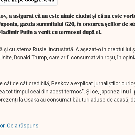
ov, a asigurat că nu este nimic ciudat și că nu este vor
Japonia, gazda summitului G20, în onoarea șefilor de sta
Vladimir Putin a venit cu termosul după el.
și cu stema Rusiei încrustată. A așezat-o în dreptul lui și
Unite, Donald Trump, care ar fi consumat vin roșu, în opini
cât de cât credibilă, Peskov a explicat jurnaliștilor curioș
a tot timpul ceai din acest termos”. Și ce, japonezii nu îl
ri prezenți la Osaka au consumat băuturi aduse de acasă, da
sor. Ce a răspuns