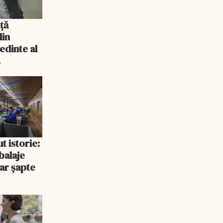
ță
din
edinte al
 Romgaz
t istorie:
balaje
ar șapte