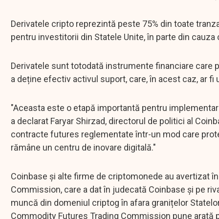
Derivatele cripto reprezintă peste 75% din toate tranzac
pentru investitorii din Statele Unite, în parte din cauza c
Derivatele sunt totodată instrumente financiare care p
a deține efectiv activul suport, care, în acest caz, ar f
"Aceasta este o etapă importantă pentru implementarea
a declarat Faryar Shirzad, directorul de politici al C
contracte futures reglementate într-un mod care prote
rămâne un centru de inovare digitală."
Coinbase și alte firme de criptomonede au avertizat î
Commission, care a dat în judecată Coinbase și pe rivalu
muncă din domeniul criptog în afara granițelor Statelo
Commodity Futures Trading Commission pune arată puț