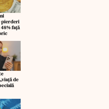
uni
 pierderi
e 48% faţă
oric
te
 „viață de
pecială