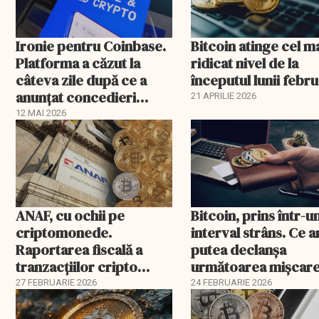
Ironie pentru Coinbase.
Bitcoin atinge cel m
Platforma a căzut la
ridicat nivel de la
câteva zile după ce a
începutul lunii febr
anunțat concedieri
21 APRILIE 2026
masive
12 MAI 2026
ANAF, cu ochii pe
Bitcoin, prins într-u
criptomonede.
interval strâns. Ce a
Raportarea fiscală a
putea declanșa
tranzacțiilor cripto
următoarea mișcar
devine obligatorie
majoră?
27 FEBRUARIE 2026
24 FEBRUARIE 2026