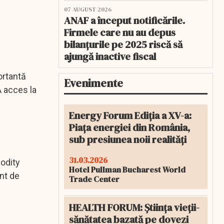
07 AUGUST 2026
ANAF a început notificările.
Firmele care nu au depus
bilanțurile pe 2025 riscă să
ajungă inactive fiscal
ortantă
Evenimente
A acces la
Energy Forum Ediția a XV-a:
Piața energiei din România,
sub presiunea noii realități
31.03.2026
odity
Hotel Pullman Bucharest World
nt de
Trade Center
HEALTH FORUM: Știința vieții-
sănătatea bazată pe dovezi