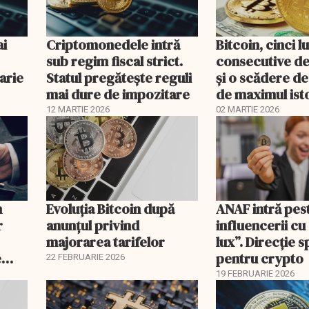
ai
Criptomonedele intră
Bitcoin, cinci l
sub regim fiscal strict.
consecutive de
uarie
Statul pregătește reguli
şi o scădere d
mai dure de impozitare
de maximul ist
12 MARTIE 2026
02 MARTIE 2026
n
Evoluția Bitcoin după
ANAF intră pes
r
anunțul privind
influencerii cu
majorarea tarifelor
lux”. Direcție s
e
pentru crypto
22 FEBRUARIE 2026
19 FEBRUARIE 2026