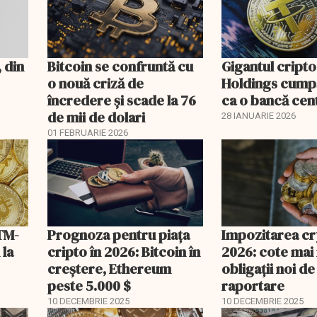
, din
Bitcoin se confruntă cu
Gigantul cript
o nouă criză de
Holdings cump
încredere și scade la 76
ca o bancă cen
de mii de dolari
28 IANUARIE 2026
01 FEBRUARIE 2026
TM-
Prognoza pentru piața
Impozitarea cr
 la
cripto în 2026: Bitcoin în
2026: cote mai 
creștere, Ethereum
obligații noi de
peste 5.000 $
raportare
10 DECEMBRIE 2025
10 DECEMBRIE 2025