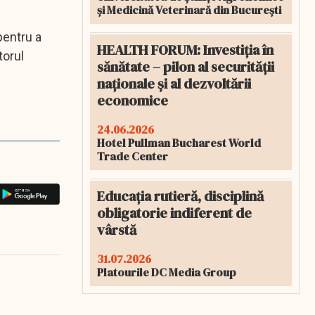
și Medicină Veterinară din București
pentru a
HEALTH FORUM: Investiția în
torul
sănătate – pilon al securității
naționale și al dezvoltării
economice
24.06.2026
Hotel Pullman Bucharest World
Trade Center
Educația rutieră, disciplină
obligatorie indiferent de
vârstă
31.07.2026
Platourile DC Media Group