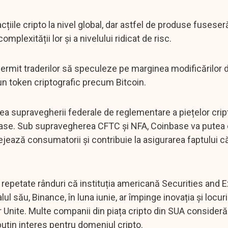
țiile cripto la nivel global, dar astfel de produse fuseser
omplexității lor și a nivelului ridicat de risc.
ermit traderilor să speculeze pe marginea modificărilor d
i un token criptografic precum Bitcoin.
 supravegherii federale de reglementare a piețelor cript
oinbase. Sub supravegherea CFTC și NFA, Coinbase va putea 
jează consumatorii și contribuie la asigurarea faptului 
n repetate rânduri că instituția americană Securities and
l său, Binance, în luna iunie, ar împinge inovația și locuri
r Unite. Multe companii din piața cripto din SUA consider
in interes pentru domeniul cripto.