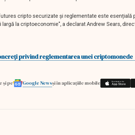
 futures cripto securizate și reglementate este esențială 
i largă la criptoeconomie", a declarat Andrew Sears, direc
 concreți privind reglementarea unei criptomonede
Google News
e și pe
și în aplicațiile mobile