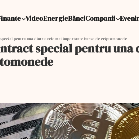
Finante
Video
Energie
Bănci
Companii
Eveni
special pentru una dintre cele mai importante burse de criptomonede
tract special pentru una d
iptomonede