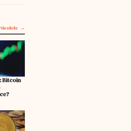
rticolele
 Bitcoin
e
 ce?