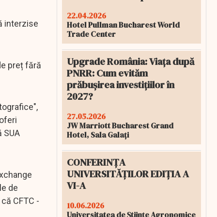
22.04.2026
ă interzise
Hotel Pullman Bucharest World
Trade Center
Upgrade România: Viața după
e preț fără
PNRR: Cum evităm
prăbușirea investițiilor în
2027?
ografice",
27.05.2026
oferi
JW Marriott Bucharest Grand
că SUA
Hotel, Sala Galați
CONFERINȚA
UNIVERSITĂȚILOR EDIȚIA A
 Exchange
VI-A
le de
ă că CFTC -
10.06.2026
Universitatea de Științe Agronomice