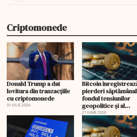
Criptomonede
Donald Trump a dat
Bitcoin înregistreaz
lovitura din tranzacţiile
pierderi săptămânal
cu criptomonede
fondul tensiunilor
geopolitice și al
01 IULIE 2026
dobânzilor ridicate
21 IUNIE 2026