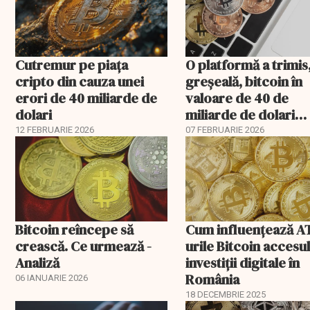
Cutremur pe piața
O platformă a trimis
cripto din cauza unei
greşeală, bitcoin în
erori de 40 miliarde de
valoare de 40 de
dolari
miliarde de dolari
clienţilor
12 FEBRUARIE 2026
07 FEBRUARIE 2026
Bitcoin reîncepe să
Cum influențează A
crească. Ce urmează -
urile Bitcoin accesul
Analiză
investiții digitale în
România
06 IANUARIE 2026
18 DECEMBRIE 2025