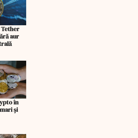
o Tether
ără aur
trală
ypto în
mari și