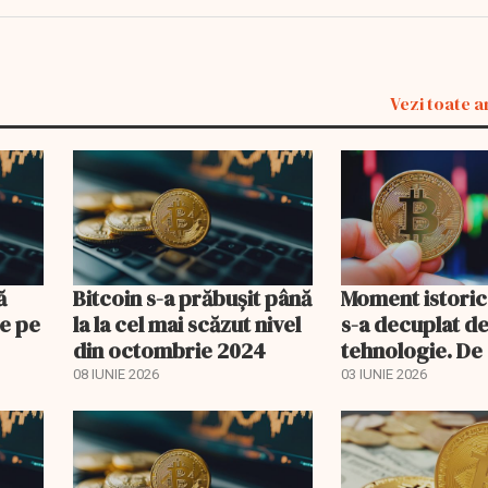
Vezi toate a
ă
Bitcoin s-a prăbuşit până
Moment istoric:
e pe
la la cel mai scăzut nivel
s-a decuplat d
din octombrie 2024
tehnologie. De
08 IUNIE 2026
03 IUNIE 2026