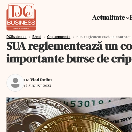
Actualitate
›
›
›
SUA reglementează un contract 
DCBusiness
Bănci
Criptomonede
SUA reglementează un con
importante burse de cr
De
Vlad Roibu
17 AUGUST 2023