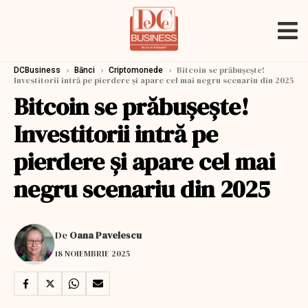
›
›
›
Bitcoin se prăbușește!
DCBusiness
Bănci
Criptomonede
Investitorii intră pe pierdere și apare cel mai negru scenariu din 2025
Bitcoin se prăbușește!
Investitorii intră pe
pierdere și apare cel mai
negru scenariu din 2025
De
Oana Pavelescu
18 NOIEMBRIE 2025