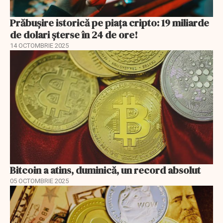
Prăbușire istorică pe piața cripto: 19 miliarde
de dolari șterse în 24 de ore!
14 OCTOMBRIE 2025
Bitcoin a atins, duminică, un record absolut
05 OCTOMBRIE 2025