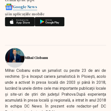
Google News
și în aplicațiile mobile
Mihai Ciobanu
Mihai Ciobanu este un jurnalist cu peste 23 de ani de
vechime. Şi-a început cariera jurnalistică în Ploieşti, acolo
unde a activat în presa locală din 2003 şi până în 2018,
lucrând la unele dintre cele mai importante publicaţii locale
şi site-uri de ştiri din judeţul Prahova.După experienţa
acumulată în presa locală şi regională, a intrat în anul 2018
în echipa DC News. În prezent este redactor-şef DC