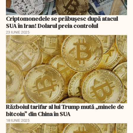
Criptomonedele se prăbușesc după atacul
SUA în Iran! Dolarul preia controlul
23 IUNIE 2025
Războiul tarifar al lui Trump mută „minele de
bitcoin” din China în SUA
18 IUNIE 2025