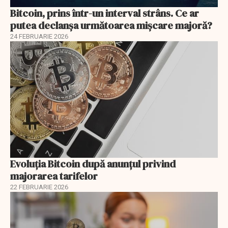
Bitcoin, prins într-un interval strâns. Ce ar
putea declanșa următoarea mișcare majoră?
24 FEBRUARIE 2026
Evoluția Bitcoin după anunțul privind
majorarea tarifelor
22 FEBRUARIE 2026