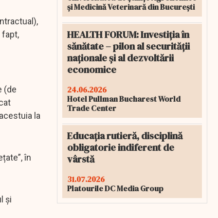
și Medicină Veterinară din București
ntractual),
HEALTH FORUM: Investiția în
 fapt,
sănătate – pilon al securității
naționale și al dezvoltării
economice
24.06.2026
e (de
Hotel Pullman Bucharest World
cat
Trade Center
acestuia la
Educația rutieră, disciplină
obligatorie indiferent de
vârstă
țate”, în
31.07.2026
Platourile DC Media Group
l și