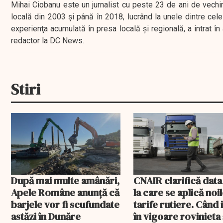
Mihai Ciobanu este un jurnalist cu peste 23 de ani de vechime
locală din 2003 şi până în 2018, lucrând la unele dintre cele 
experienţa acumulată în presa locală şi regională, a intrat
redactor la DC News.
Stiri
După mai multe amânări,
CNAIR clarifică data
Apele Române anunță că
la care se aplică noi
barjele vor fi scufundate
tarife rutiere. Când 
astăzi în Dunăre
în vigoare rovinieta 