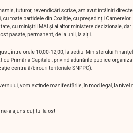
, tuturor, revendicări scrise, am avut întâlniri directe
 cu toate partidele din Coaliție, cu președinții Camerelor
ate, cu miniștrii MAI și ai altor ministere decizionale, dar
ost pasate, permanent, de la unii, la alții.
, între orele 10,00-12,00, la sediul Ministerului Finanțel
at cu Primăria Capitalei, privind adunările publice organiza
zație centrală/birouri teritoriale SNPPC).
ului, vom extinde manifestările, în mod legal, la nivel n
ne-a ajuns cuțitul la os!