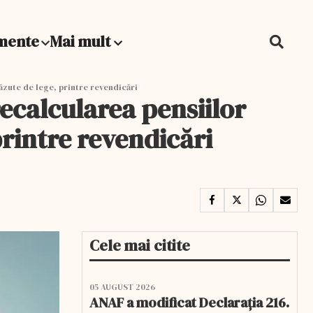
mente
Mai mult
văzute de lege, printre revendicări
 recalcularea pensiilor
printre revendicări
Cele mai citite
05 AUGUST 2026
ANAF a modificat Declarația 216.