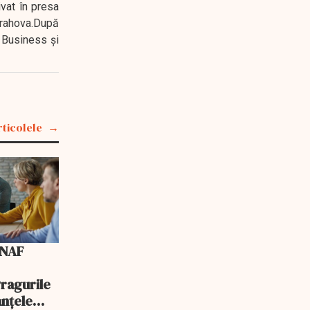
ivat în presa
 Prahova.După
 Business şi
rticolele
ANAF
Pragurile
anțele