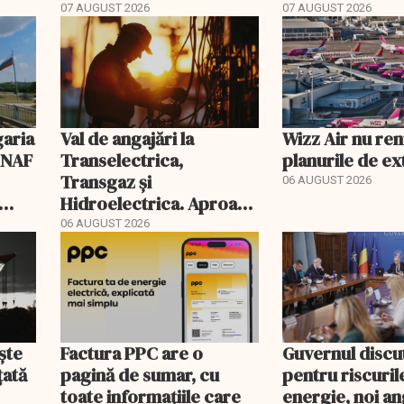
devin publice
07 AUGUST 2026
07 AUGUST 2026
garia
Val de angajări la
Wizz Air nu ren
 ANAF
Transelectrica,
planurile de e
Transgaz și
06 AUGUST 2026
Hidroelectrica. Aproape
400 de posturi aprobate
06 AUGUST 2026
ște
Factura PPC are o
Guvernul discu
țată
pagină de sumar, cu
pentru riscuril
toate informațiile care
energie, noi ang