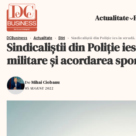
Actualitate
›
›
›
Sindicaliştii din Poliţie ies în strad
DCBusiness
Actualitate
Stiri
Sindicaliştii din Poliţie i
militare şi acordarea spo
De
Mihai Ciobanu
05 AUGUST 2022