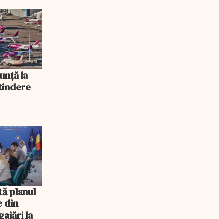
unță la
xtindere
tă planul
e din
ajări la