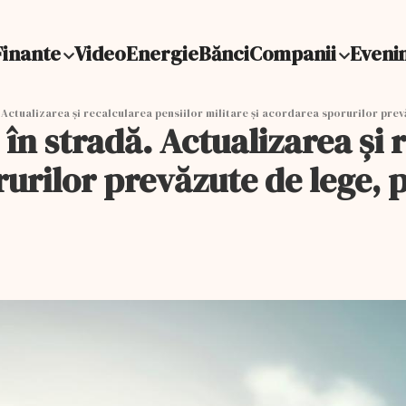
Finante
Video
Energie
Bănci
Companii
Eveni
ă. Actualizarea și recalcularea pensiilor militare şi acordarea sporurilor pre
es în stradă. Actualizarea și
rurilor prevăzute de lege, 