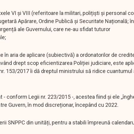
 VI și VIII (referitoare la militari, polițiști și personal co
etară Apărare, Ordine Publică și Securitate Națională; în
e urgență ale Guvernului, care ne-au sfidat tuturor
le;
în aria de aplicare (subiectivă) a ordonatorilor de credit
ând drept scop eficientizarea Poliției judiciare, este apli
nr. 153/2017 îi dă dreptul ministrului să ridice cuantumul 
 - conform Legii nr. 223/2015 -, acestea fiind și ele ,,înghe
către Guvern, în mod discreționar, începând cu 2022.
ii SNPPC din unități, pentru a stabili împreună calendaru