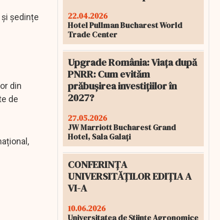
22.04.2026
 și ședințe
Hotel Pullman Bucharest World
Trade Center
Upgrade România: Viața după
PNRR: Cum evităm
prăbușirea investițiilor în
or din
2027?
te de
27.05.2026
JW Marriott Bucharest Grand
Hotel, Sala Galați
ațional,
CONFERINȚA
UNIVERSITĂȚILOR EDIȚIA A
VI-A
10.06.2026
Universitatea de Științe Agronomice