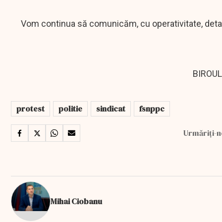
Vom continua să comunicăm, cu operativitate, detalii 
BIROUL
protest
politie
sindicat
fsnppc
Urmăriți-n
Mihai Ciobanu