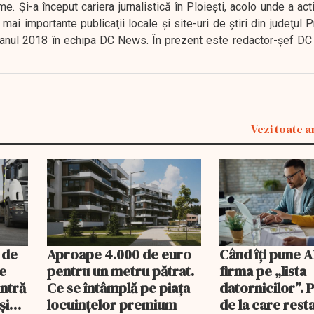
. Şi-a început cariera jurnalistică în Ploieşti, acolo unde a act
mai importante publicaţii locale şi site-uri de ştiri din judeţul
 în anul 2018 în echipa DC News. În prezent este redactor-şef DC
Vezi toate a
 de
Aproape 4.000 de euro
Când îți pune 
le
pentru un metru pătrat.
firma pe „lista
intră
Ce se întâmplă pe piața
datornicilor”. 
și
locuințelor premium
de la care rest