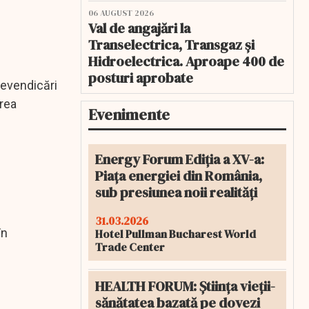
06 AUGUST 2026
Val de angajări la
Transelectrica, Transgaz și
Hidroelectrica. Aproape 400 de
posturi aprobate
 revendicări
area
Evenimente
Energy Forum Ediția a XV-a:
Piața energiei din România,
sub presiunea noii realități
31.03.2026
în
Hotel Pullman Bucharest World
Trade Center
HEALTH FORUM: Știința vieții-
sănătatea bazată pe dovezi