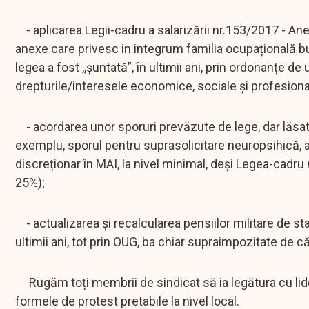
- aplicarea Legii-cadru a salarizării nr.153/2017 - Anexele
anexe care privesc in integrum familia ocupațională bug
legea a fost ,,șuntată”, în ultimii ani, prin ordonanțe d
drepturile/interesele economice, sociale și profesiona
- acordarea unor sporuri prevăzute de lege, dar lăsate 
exemplu, sporul pentru suprasolicitare neuropsihică, av
discreționar în MAI, la nivel minimal, deși Legea-cadru 
25%);
- actualizarea și recalcularea pensiilor militare de stat
ultimii ani, tot prin OUG, ba chiar supraimpozitate de 
Rugăm toți membrii de sindicat să ia legătura cu lider
formele de protest pretabile la nivel local.