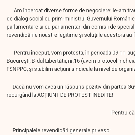
Am încercat diverse forme de negociere: le-am transmis
de dialog social cu prim-ministrul Guvernului României,
parlamentare și cu parlamentari din comisii de specialit
revendicările noastre legitime și soluțiile acestora au f
Pentru început, vom protesta, în perioada 09-11 august
București, B-dul Libertății, nr.16 (avem protocol închei
FSNPPC, și stabilim acțiuni sindicale la nivel de organi
Dacă nu vom avea un răspuns pozitiv din partea Guvern
recurgând la ACȚIUNI DE PROTEST INEDITE!
Pentru că 
Principalele revendicări generale privesc: