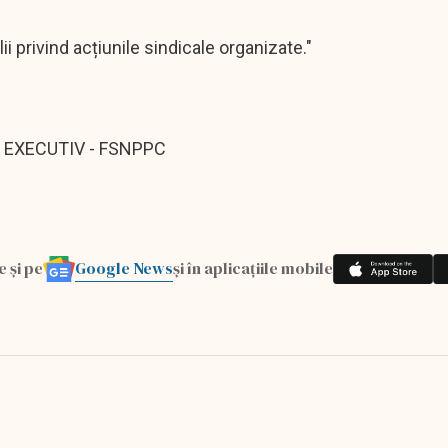
privind acțiunile sindicale organizate."
 EXECUTIV - FSNPPC
Google News
e și pe
și în aplicațiile mobile