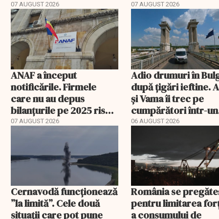
TollRo
07 AUGUST 2026
07 AUGUST 2026
ANAF a început
Adio drumuri în Bul
notificările. Firmele
după țigări ieftine.
care nu au depus
și Vama îi trec pe
bilanțurile pe 2025 riscă
cumpărători într-un
să ajungă inactive fiscal
registru electronic
07 AUGUST 2026
06 AUGUST 2026
Cernavodă funcționează
România se pregăte
”la limită”. Cele două
pentru limitarea for
situații care pot pune
a consumului de