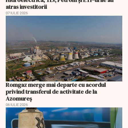
Hidroelectrica, TLV, Petrom și ETF-urile au
atras investitorii
07 IULIE 2026
Romgaz merge mai departe cu acordul
privind transferul de activitate de la
Azomureș
06 IULIE 2026