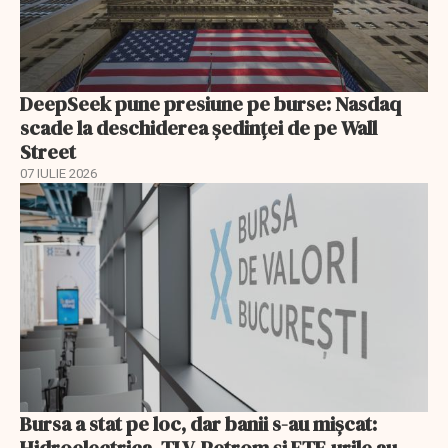
DeepSeek pune presiune pe burse: Nasdaq
scade la deschiderea ședinței de pe Wall
Street
07 IULIE 2026
Bursa a stat pe loc, dar banii s-au mișcat: