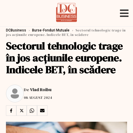
›
›
Sectorul tehnologic trage în
DCBusiness
Burse-Fonduri Mutuale
jos acțiunile europene. Indicele BET, în scădere
Sectorul tehnologic trage
în jos acțiunile europene.
Indicele BET, în scădere
De
Vlad Roibu
08 AUGUST 2024