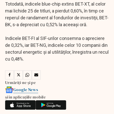
Totodată, indicele blue-chip extins BET-XT, al celor
mai lichide 25 de titluri, a pierdut 0,60%, în timp ce
reperul de randament al fondurilor de investiţii, BET-
BK, s-a depreciat cu 0,52% la aceeași oră.
Indicele BET-FI al SIF-urilor consemna o apreciere
de 0,32%, iar BET-NG, indicele celor 10 companii din
sectorul energetic şi al utilităţilor, înregistra un recul
cu 0,48%.
Urmăriți-ne și pe
Google News
și în aplicațiile mobile