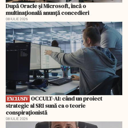
După Oracle şi Microsoft, încă o
multinaţională anunţă concedieri
08 IULIE 2026
EXCLUSIV
OCCULT-AI: când un proiect
EXCLUSIV
strategic al SRI sună ca o teorie
conspiraționistă
08 IULIE 2026