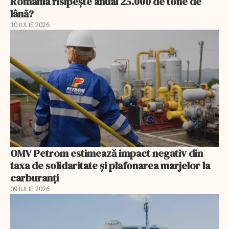
România risipește anual 25.000 de tone de
lână?
10 IULIE 2026
OMV Petrom estimează impact negativ din
taxa de solidaritate și plafonarea marjelor la
carburanți
09 IULIE 2026