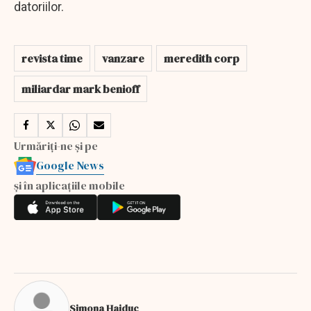
datoriilor.
revista time
vanzare
meredith corp
miliardar mark benioff
Urmăriți-ne și pe
Google News
și în aplicațiile mobile
Simona Haiduc