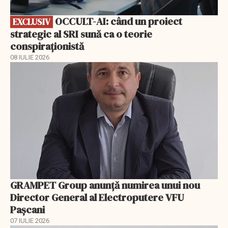
OCCULT-AI: când un proiect
EXCLUSIV
strategic al SRI sună ca o teorie
conspiraționistă
08 IULIE 2026
GRAMPET Group anunță numirea unui nou
Director General al Electroputere VFU
Pașcani
07 IULIE 2026