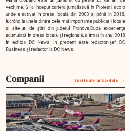
Mihai Ciobanu este un jurnalist cu peste 23 de ani de
vechime. Şi-a început cariera jurnalistică în Ploieşti, acolo
unde a activat în presa locală din 2003 şi până în 2018,
lucrând la unele dintre cele mai importante publicaţii locale
şi site-uri de ştiri din judeţul Prahova.După experienţa
acumulată în presa locală şi regională, a intrat în anul 2018
în echipa DC News. În prezent este redactor-şef DC
Business şi redactor la DC News.
Companii
Vezi toate articolele