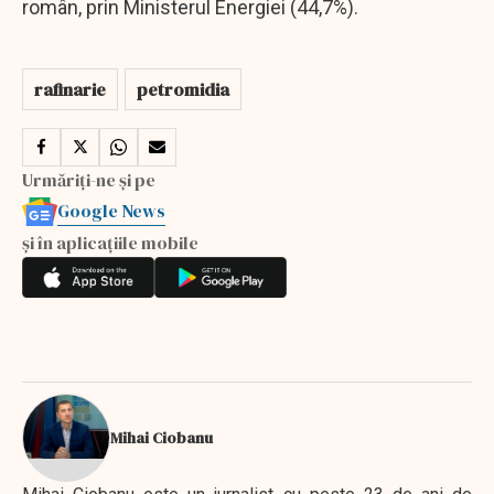
român, prin Ministerul Energiei (44,7%).
rafinarie
petromidia
Urmăriți-ne și pe
Google News
și în aplicațiile mobile
Mihai Ciobanu