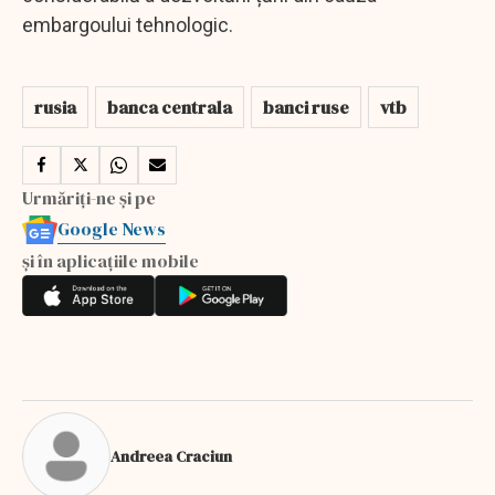
embargoului tehnologic.
rusia
banca centrala
banci ruse
vtb
Urmăriți-ne și pe
Google News
și în aplicațiile mobile
Andreea Craciun