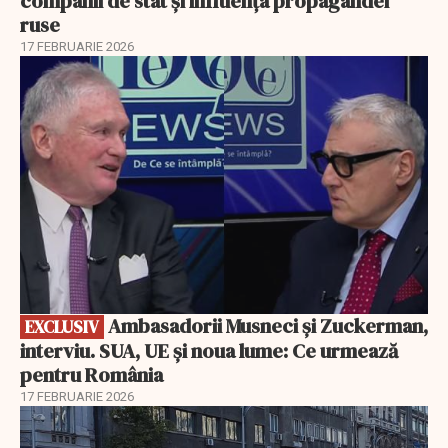
companii de stat și influența propagandei
ruse
17 FEBRUARIE 2026
EXCLUSIV
Ambasadorii Musneci și Zuckerman,
EXCLUSIV
interviu. SUA, UE și noua lume: Ce urmează
pentru România
17 FEBRUARIE 2026