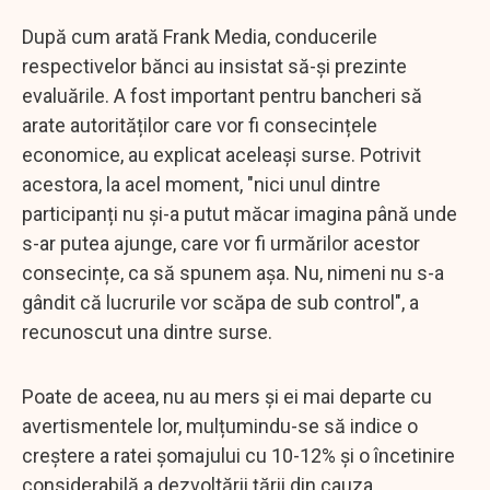
După cum arată Frank Media, conducerile
respectivelor bănci au insistat să-și prezinte
evaluările. A fost important pentru bancheri să
arate autorităților care vor fi consecințele
economice, au explicat aceleași surse. Potrivit
acestora, la acel moment, "nici unul dintre
participanți nu și-a putut măcar imagina până unde
s-ar putea ajunge, care vor fi urmărilor acestor
consecințe, ca să spunem așa. Nu, nimeni nu s-a
gândit că lucrurile vor scăpa de sub control", a
recunoscut una dintre surse.
Poate de aceea, nu au mers și ei mai departe cu
avertismentele lor, mulțumindu-se să indice o
creștere a ratei șomajului cu 10-12% și o încetinire
considerabilă a dezvoltării țării din cauza