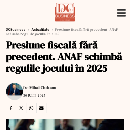
›
›
Presiune fiscală fără precedent. ANAF
DCBusiness
Actualitate
schimbă regulile jocului în 2025
Presiune fiscală fără
precedent. ANAF schimbă
regulile jocului în 2025
De
Mihai Ciobanu
30 IULIE 2025