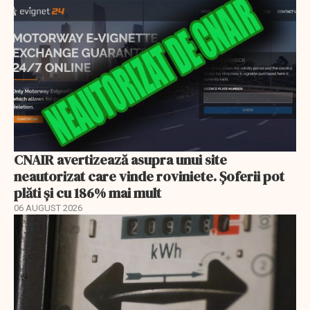
CNAIR avertizează asupra unui site
neautorizat care vinde roviniete. Șoferii pot
plăti și cu 186% mai mult
06 AUGUST 2026