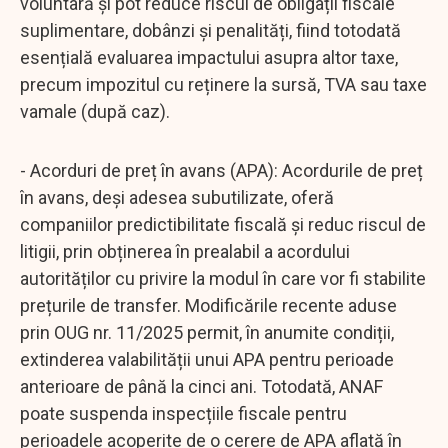
voluntară și pot reduce riscul de obligații fiscale
suplimentare, dobânzi și penalități, fiind totodată
esențială evaluarea impactului asupra altor taxe,
precum impozitul cu reținere la sursă, TVA sau taxe
vamale (după caz).
- Acorduri de preț în avans (APA): Acordurile de preț
în avans, deși adesea subutilizate, oferă
companiilor predictibilitate fiscală și reduc riscul de
litigii, prin obținerea în prealabil a acordului
autorităților cu privire la modul în care vor fi stabilite
prețurile de transfer. Modificările recente aduse
prin OUG nr. 11/2025 permit, în anumite condiții,
extinderea valabilității unui APA pentru perioade
anterioare de până la cinci ani. Totodată, ANAF
poate suspenda inspecțiile fiscale pentru
perioadele acoperite de o cerere de APA aflată în