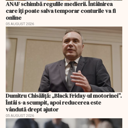
ANAF schimbă regulile medierii. Întâlnirea
care îți poate salva temporar conturile va fi
online
05 AUGUST 2026
Dumitru Chisăliță: „Black Friday-ul motorinei”.
Întâi s-a scumpit, apoi reducerea este
vândută drept ajutor
05 AUGUST 2026