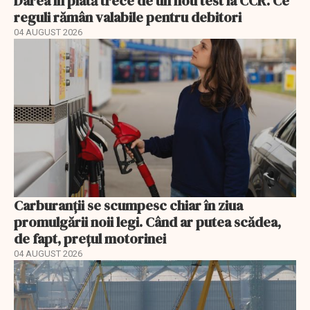
Darea în plată trece de un nou test la CCR. Ce
reguli rămân valabile pentru debitori
04 AUGUST 2026
Carburanții se scumpesc chiar în ziua
promulgării noii legi. Când ar putea scădea,
de fapt, prețul motorinei
04 AUGUST 2026