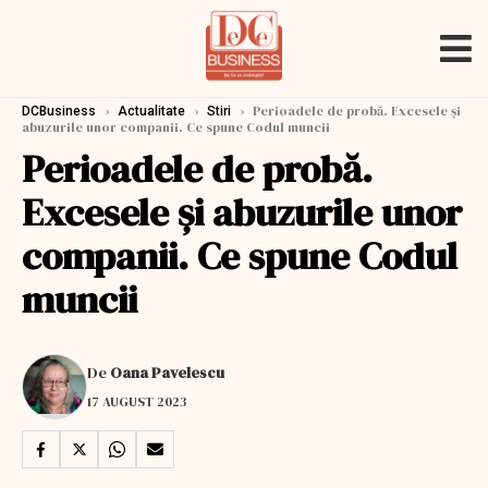
›
›
›
Perioadele de probă. Excesele și
DCBusiness
Actualitate
Stiri
abuzurile unor companii. Ce spune Codul muncii
Perioadele de probă.
Excesele și abuzurile unor
companii. Ce spune Codul
muncii
De
Oana Pavelescu
17 AUGUST 2023