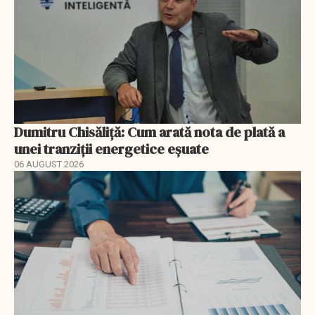
Dumitru Chisăliță: Cum arată nota de plată a
unei tranziții energetice eșuate
06 AUGUST 2026