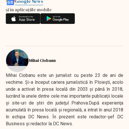
Google News
și în aplicațiile mobile
Mihai Ciobanu
Mihai Ciobanu este un jurnalist cu peste 23 de ani de
vechime. Şi-a început cariera jurnalistică în Ploieşti, acolo
unde a activat în presa locală din 2003 şi până în 2018,
lucrând la unele dintre cele mai importante publicaţii locale
şi site-uri de ştiri din judeţul Prahova.După experienţa
acumulată în presa locală şi regională, a intrat în anul 2018
în echipa DC News. În prezent este redactor-şef DC
Business şi redactor la DC News.