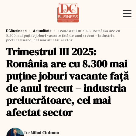
›
›
Trimestrul III 2025: România are cu
DCBusiness
Actualitate
8.300 mai puține joburi vacante față de anul trecut – industria
prelucrătoare, cel mai afectat sector
Trimestrul III 2025:
România are cu 8.300 mai
puține joburi vacante față
de anul trecut – industria
prelucrătoare, cel mai
afectat sector
De
Mihai Ciobanu