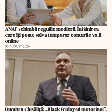
ANAF schimbă regulile medierii. Întâlnirea
care îți poate salva temporar conturile va fi
online
05 AUGUST 2026
Dumitru Chisăliță: „Black Friday-ul motorinei”.