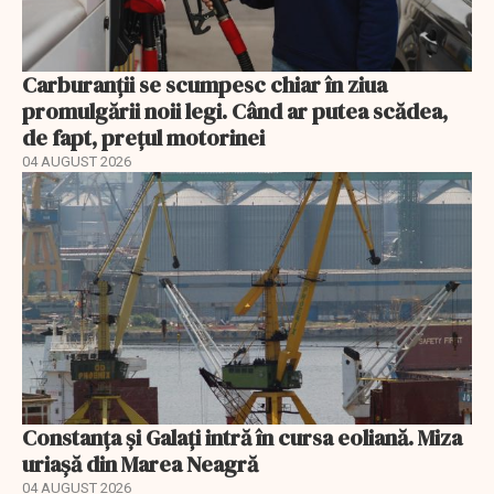
Carburanții se scumpesc chiar în ziua
promulgării noii legi. Când ar putea scădea,
de fapt, prețul motorinei
04 AUGUST 2026
Constanța și Galați intră în cursa eoliană. Miza
uriașă din Marea Neagră
04 AUGUST 2026