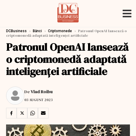
›
›
›
Patronul OpenAI lansează o
DCBusiness
Bănci
Criptomonede
criptomonedă adaptată inteligenței artificiale
Patronul OpenAI lansează
o criptomonedă adaptată
inteligenței artificiale
De
Vlad Roibu
03 AUGUST 2023