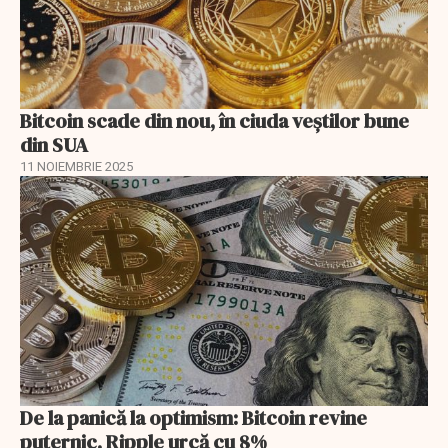
Bitcoin scade din nou, în ciuda veștilor bune
din SUA
11 NOIEMBRIE 2025
De la panică la optimism: Bitcoin revine
puternic, Ripple urcă cu 8%