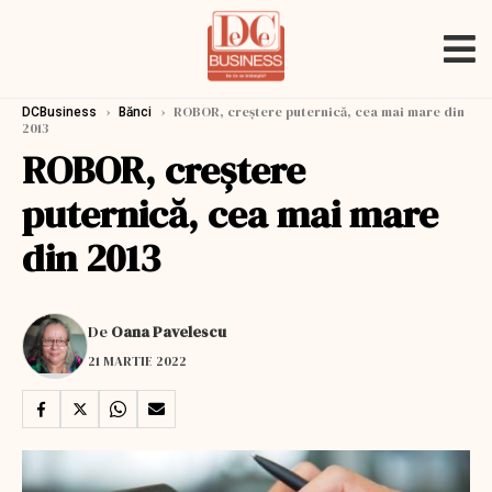
›
›
ROBOR, creștere puternică, cea mai mare din
DCBusiness
Bănci
2013
ROBOR, creștere
puternică, cea mai mare
din 2013
De
Oana Pavelescu
21 MARTIE 2022