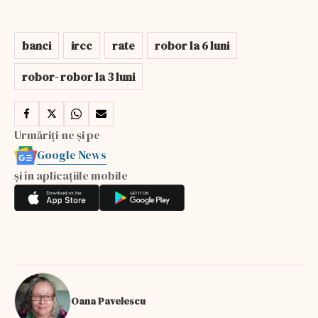
banci
ircc
rate
robor la 6 luni
robor- robor la 3 luni
Urmăriți-ne și pe
Google News
și în aplicațiile mobile
Oana Pavelescu