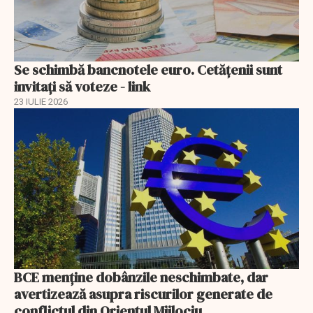
Se schimbă bancnotele euro. Cetățenii sunt
invitați să voteze - link
23 IULIE 2026
BCE menține dobânzile neschimbate, dar
avertizează asupra riscurilor generate de
conflictul din Orientul Mijlociu