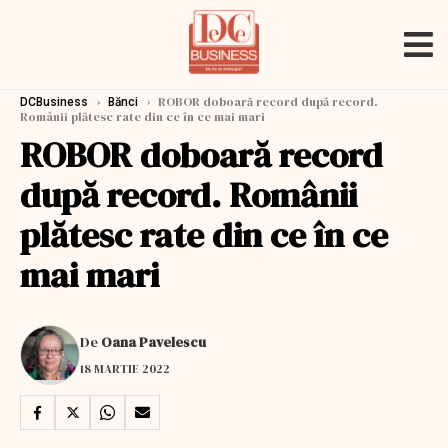
›
›
ROBOR doboară record după record.
DCBusiness
Bănci
Românii plătesc rate din ce în ce mai mari
ROBOR doboară record
după record. Românii
plătesc rate din ce în ce
mai mari
De
Oana Pavelescu
18 MARTIE 2022