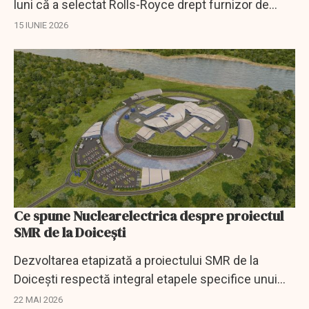
luni că a selectat Rolls-Royce drept furnizor de
reactoare nucleare modulare mici, alegând
15 IUNIE 2026
compania britanică în detrimentul rivalului...
Ce spune Nuclearelectrica despre proiectul
SMR de la Doiceşti
Dezvoltarea etapizată a proiectului SMR de la
Doiceşti respectă integral etapele specifice unui
proiect nuclear, transmite SN Nuclearelectrica.
22 MAI 2026