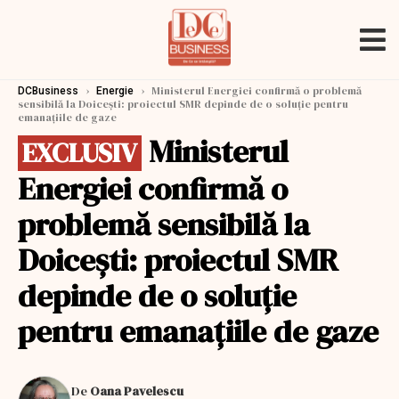
›
›
Ministerul Energiei confirmă o problemă
DCBusiness
Energie
sensibilă la Doicești: proiectul SMR depinde de o soluție pentru
emanațiile de gaze
Ministerul
EXCLUSIV
Energiei confirmă o
problemă sensibilă la
Doicești: proiectul SMR
depinde de o soluție
pentru emanațiile de gaze
De
Oana Pavelescu