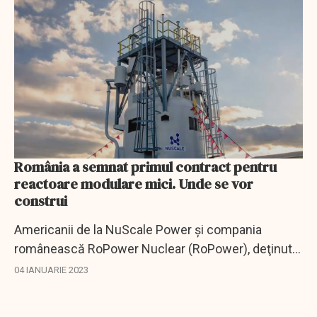
România a semnat primul contract pentru
reactoare modulare mici. Unde se vor
construi
Americanii de la NuScale Power şi compania
românească RoPower Nuclear (RoPower), deţinută
în cote egale de Nuclearelectrica şi Nova Power &
04 IANUARIE 2023
Gas, anunţă semnarea contractului pentru
lucrările...