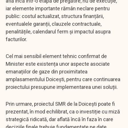
află încă într-o etapă de pregătire, nu de execuție,
iar elemente importante rămân neclare pentru
public: costul actualizat, structura finanțării,
eventualele garanții, clauzele contractuale,
penalitățile, calendarul ferm și impactul asupra
facturilor.
Cel mai sensibil element tehnic confirmat de
Minister este existența unor aspecte asociate
emanațiilor de gaze din proximitatea
amplasamentului Doicești, pentru care continuarea
proiectului presupune implementarea unei soluții.
Prin urmare, proiectul SMR de la Doicești poate fi
prezentat, în mod echilibrat, ca o investiție cu miză
strategică ridicată, dar aflată încă în faza în care
deciziile finale trebuie fundamentate pe date