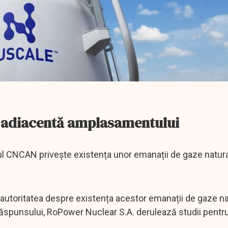
a adiacentă amplasamentului
ul CNCAN privește existența unor emanații de gaze natura
toritatea despre existența acestor emanații de gaze nat
răspunsului, RoPower Nuclear S.A. derulează studii pentr