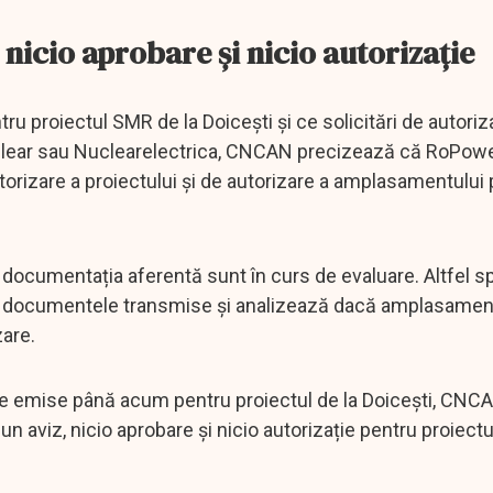
 nicio aprobare și nicio autorizație
tru proiectul SMR de la Doicești și ce solicitări de autori
lear sau Nuclearelectrica, CNCAN precizează că RoPow
autorizare a proiectului și de autorizare a amplasamentului
i documentația aferentă sunt în curs de evaluare. Altfel s
ifică documentele transmise și analizează dacă amplasament
zare.
țiile emise până acum pentru proiectul de la Doicești, CNC
 aviz, nicio aprobare și nicio autorizație pentru proiectu