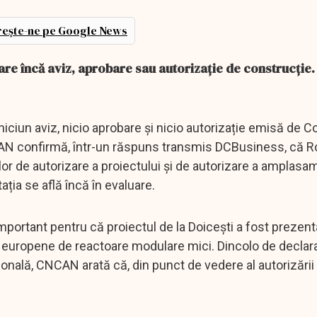
ește-ne pe Google News
re încă aviz, aprobare sau autorizație de construcție.
iciun aviz, nicio aprobare și nicio autorizație emisă de C
NCAN confirmă, într-un răspuns transmis DCBusiness, că 
ilor de autorizare a proiectului și de autorizare a amplasa
ția se află încă în evaluare.
portant pentru că proiectul de la Doicești a fost prezenta
te europene de reactoare modulare mici. Dincolo de declara
ională, CNCAN arată că, din punct de vedere al autorizării