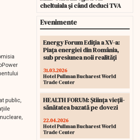
cheltuiala și când deduci TVA
Evenimente
Energy Forum Ediția a XV-a:
Piața energiei din România,
sub presiunea noii realități
omisia
RoPower
31.03.2026
mentului
Hotel Pullman Bucharest World
Trade Center
HEALTH FORUM: Știința vieții-
t public,
sănătatea bazată pe dovezi
țiile
 nucleare,
22.04.2026
Hotel Pullman Bucharest World
Trade Center