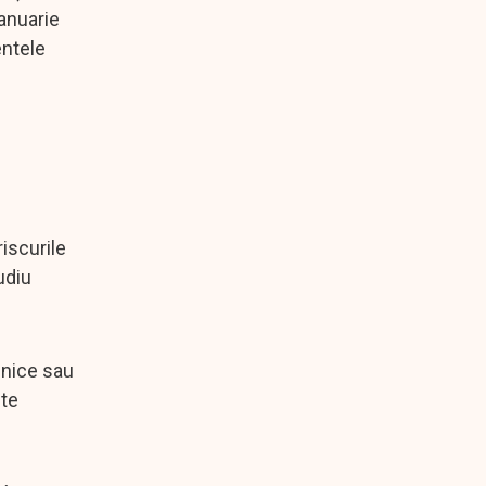
ianuarie
entele
riscurile
udiu
hnice sau
ste