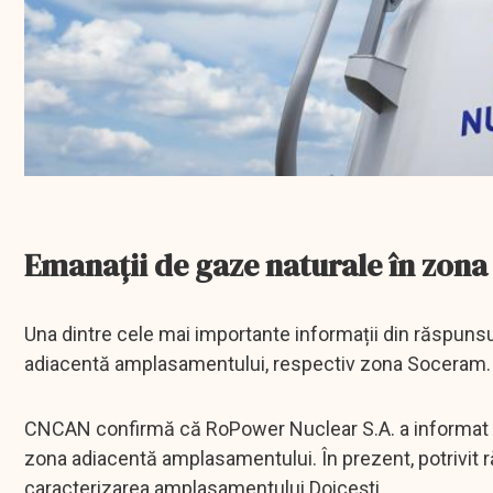
Emanații de gaze naturale în zon
Una dintre cele mai importante informații din răspuns
adiacentă amplasamentului, respectiv zona Soceram.
CNCAN confirmă că RoPower Nuclear S.A. a informat au
zona adiacentă amplasamentului. În prezent, potrivit 
caracterizarea amplasamentului Doicești.