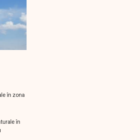
le în zona
urale în
u