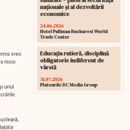
sănătate – pilon al securității
naționale și al dezvoltării
economice
24.06.2026
Hotel Pullman Bucharest World
Trade Center
Educația rutieră, disciplină
 emis vreo
obligatorie indiferent de
s nicio
vârstă
31.07.2026
Platourile DC Media Group
și unul
crările
nucleară,
ațiilor