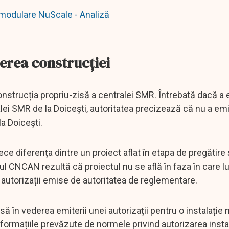
 modulare NuScale - Analiză
perea construcției
nstrucția propriu-zisă a centralei SMR. Întrebată dacă a
lei SMR de la Doicești, autoritatea precizează că nu a emi
a Doicești.
e diferența dintre un proiect aflat în etapa de pregătire 
l CNCAN rezultă că proiectul nu se află în faza în care lu
autorizații emise de autoritatea de reglementare.
n vederea emiterii unei autorizații pentru o instalație 
nformațiile prevăzute de normele privind autorizarea instal