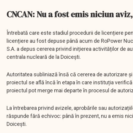
CNCAN: Nu a fost emis niciun aviz,
Întrebată care este stadiul procedurii de licențiere pen
licențiere au fost depuse până acum de RoPower Nuc
S.A. a depus cererea privind inițierea activităților de 
centrala nucleară de la Doicești.
Autoritatea subliniază însă că cererea de autorizare ș
proiectul se află încă în etapa în care instituția ver
proiectul pot merge mai departe în procesul de autori
La întrebarea privind avizele, aprobările sau autoriza
răspunde fără echivoc: până în prezent, nu a emis niciun
Doicești.