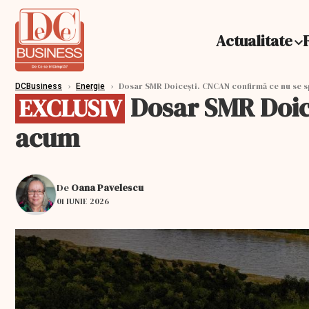
Actualitate
›
›
Dosar SMR Doicești. CNCAN confirmă ce nu se s
DCBusiness
Energie
Dosar SMR Doice
EXCLUSIV
acum
De
Oana Pavelescu
01 IUNIE 2026