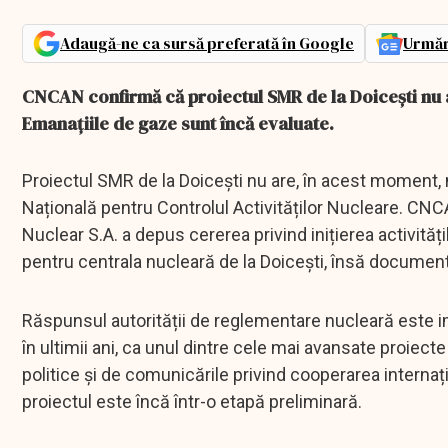
Adaugă-ne ca sursă preferată în Google
Urmăr
CNCAN confirmă că proiectul SMR de la Doicești nu a
Emanațiile de gaze sunt încă evaluate.
Proiectul SMR de la Doicești nu are, în acest moment, n
Națională pentru Controlul Activităților Nucleare. C
Nuclear S.A. a depus cererea privind inițierea activităț
pentru centrala nucleară de la Doicești, însă documenta
Răspunsul autorității de reglementare nucleară este im
în ultimii ani, ca unul dintre cele mai avansate proiec
politice și de comunicările privind cooperarea internaț
proiectul este încă într-o etapă preliminară.