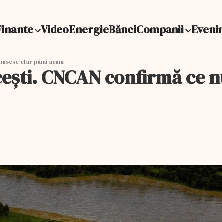
Finante
Video
Energie
Bănci
Companii
Eveni
pusese clar până acum
ști. CNCAN confirmă ce nu