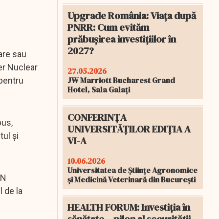
Upgrade România: Viața după
PNRR: Cum evităm
prăbușirea investițiilor în
2027?
zare sau
er Nuclear
27.05.2026
JW Marriott Bucharest Grand
 pentru
Hotel, Sala Galați
CONFERINȚA
pus,
UNIVERSITĂȚILOR EDIȚIA A
ul și
VI-A
10.06.2026
Universitatea de Științe Agronomice
AN
și Medicină Veterinară din București
l de la
HEALTH FORUM: Investiția în