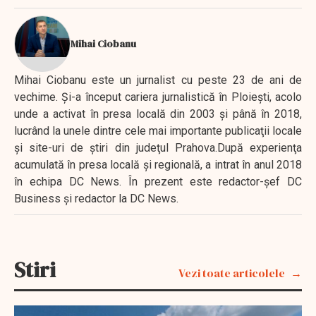
Mihai Ciobanu
Mihai Ciobanu este un jurnalist cu peste 23 de ani de
vechime. Şi-a început cariera jurnalistică în Ploieşti, acolo
unde a activat în presa locală din 2003 şi până în 2018,
lucrând la unele dintre cele mai importante publicaţii locale
şi site-uri de ştiri din judeţul Prahova.După experienţa
acumulată în presa locală şi regională, a intrat în anul 2018
în echipa DC News. În prezent este redactor-şef DC
Business şi redactor la DC News.
Stiri
Vezi toate articolele