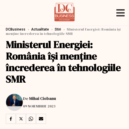
›
›
›
Ministerul Energiei: România își
DCBusiness
Actualitate
Stiri
menține încrederea în tehnologiile SMR
Ministerul Energiei:
România își menține
încrederea în tehnologiile
SMR
De
Mihai Ciobanu
09 NOIEMBRIE 2023