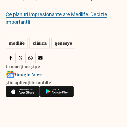
Ce planuri impresionante are Medlife. Decizie
importantă
medlife
clinica
genesys
Urmăriți-ne și pe
Google News
și în aplicațiile mobile