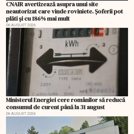
CNAIR avertizează asupra unui site
neautorizat care vinde roviniete. Șoferii pot
plăti și cu 186% mai mult
06 AUGUST 2026
Ministerul Energiei cere românilor să reducă
consumul de curent până la 31 august
06 AUGUST 2026