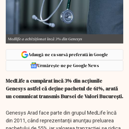
Medlife a achiziționat încă 3% din Genesys
Adaugă-ne ca sursă preferată în Google
Urmărește-ne pe Google News
MedLife a cumpărat încă 3% din acțiunile
Genesys astfel că deţine pachetul de 61%, arată
un comunicat transmis Bursei de Valori Bucureşti.
Genesys Arad face parte din grupul MedLife încă
din 2011, când reprezentanţii anunţau preluarea
pachetului de 55%, iar valoarea tranzacţiei se ridica