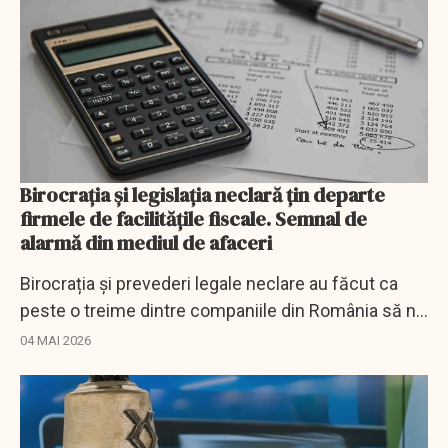
Birocrația și legislaţia neclară țin departe
firmele de facilităţile fiscale. Semnal de
alarmă din mediul de afaceri
Birocrația și prevederi legale neclare au făcut ca
peste o treime dintre companiile din România să nu
acceseze facilitățile fiscale, arată un studiu.
04 MAI 2026