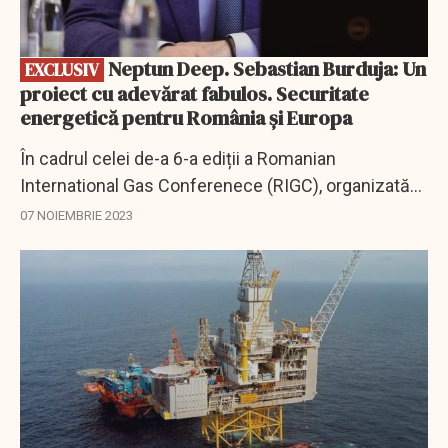
Neptun Deep. Sebastian Burduja: Un
EXCLUSIV
proiect cu adevărat fabulos. Securitate
energetică pentru România şi Europa
În cadrul celei de-a 6-a ediții a Romanian
International Gas Conferenece (RIGC), organizată
de către Federația Patronală Petrol și Gaze (FPPG),
07 NOIEMBRIE 2023
sub înaltul patronaj al Ministerului Energiei...