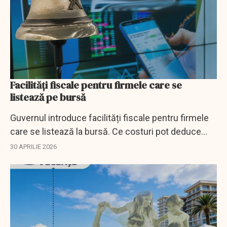
Facilități fiscale pentru firmele care se
listează pe bursă
Guvernul introduce facilități fiscale pentru firmele
care se listează la bursă. Ce costuri pot deduce
companiile și cum se schimbă calculul impozitului.
30 APRILIE 2026