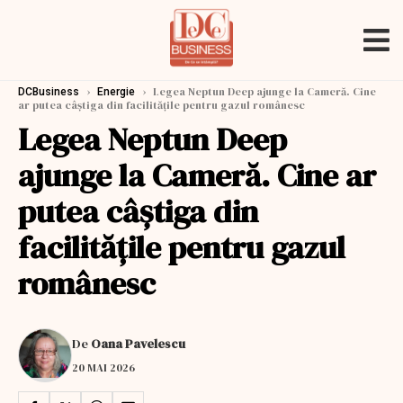
›
›
Legea Neptun Deep ajunge la Cameră. Cine
DCBusiness
Energie
ar putea câștiga din facilitățile pentru gazul românesc
Legea Neptun Deep
ajunge la Cameră. Cine ar
putea câștiga din
facilitățile pentru gazul
românesc
De
Oana Pavelescu
20 MAI 2026