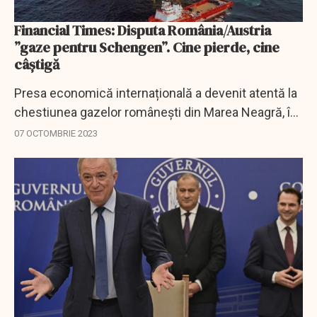
Financial Times: Disputa România/Austria
”gaze pentru Schengen”. Cine pierde, cine
câștigă
Presa economică internațională a devenit atentă la
chestiunea gazelor românești din Marea Neagră, în
contextul greutăților pe care România le întâmpină
07 OCTOMBRIE 2023
din partea Austriei în problema...