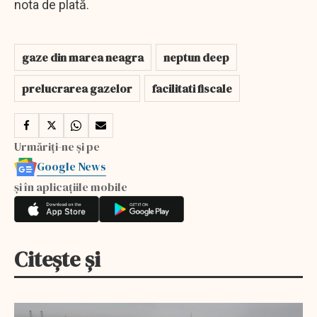
nota de plată.
gaze din marea neagra
neptun deep
prelucrarea gazelor
facilitati fiscale
Urmăriți-ne și pe
Google News
și în aplicațiile mobile
Citește și