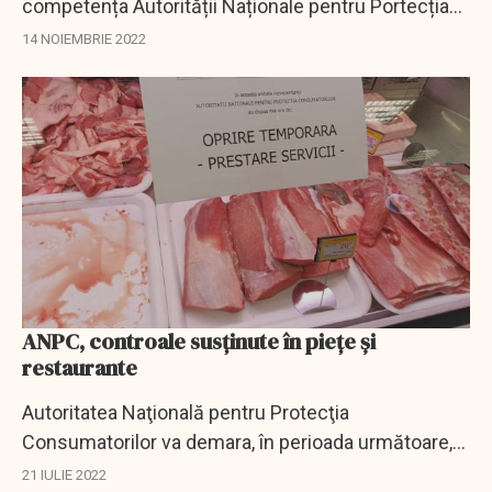
competența Autorității Naționale pentru Portecția
Condumatorilor (ANPC) a unor atribuții în
14 NOIEMBRIE 2022
competența băncii centrale.
ANPC, controale susținute în piețe și
restaurante
Autoritatea Naţională pentru Protecţia
Consumatorilor va demara, în perioada următoare,
acţiuni de control pentru supravegherea pieţei
21 IULIE 2022