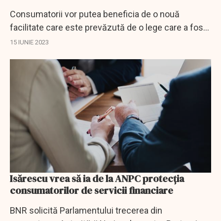
Consumatorii vor putea beneficia de o nouă
facilitate care este prevăzută de o lege care a fost
aprobată de Parlament.
15 IUNIE 2023
Isărescu vrea să ia de la ANPC protecția
consumatorilor de servicii financiare
BNR solicită Parlamentului trecerea din