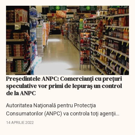
produselor alimentare şi a unităţilor de alimentaţie...
Președintele ANPC: Comercianți cu prețuri
speculative vor primi de Iepuraș un control
de la ANPC
Autoritatea Naţională pentru Protecţia
Consumatorilor (ANPC) va controla toţi agenţii
economici din pieţe şi din magazine care, în
14 APRILIE 2022
perioada de Paşte, practică preţuri speculative la...