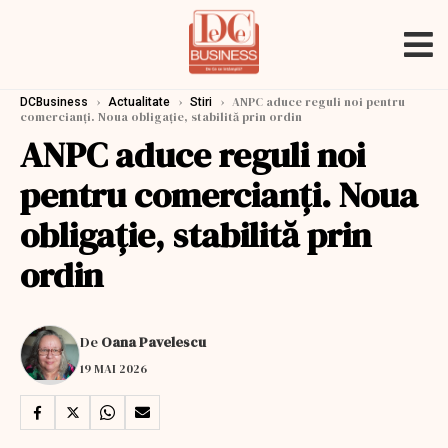
›
›
›
ANPC aduce reguli noi pentru
DCBusiness
Actualitate
Stiri
comercianți. Noua obligație, stabilită prin ordin
ANPC aduce reguli noi
pentru comercianți. Noua
obligație, stabilită prin
ordin
De
Oana Pavelescu
19 MAI 2026