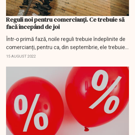
Reguli noi pentru comercianți. Ce trebuie să
facă începând de joi
Într-o primă fază, noile reguli trebuie îndeplinite de
comercianți, pentru ca, din septembrie, ele trebuie
aplicate și de bănci, IFN-uri și case de amanet.
15 AUGUST 2022