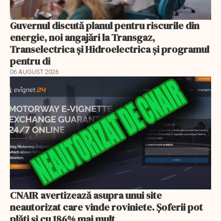
Guvernul discută planul pentru riscurile din
energie, noi angajări la Transgaz,
Transelectrica și Hidroelectrica și programul
pentru di
06 AUGUST 2026
CNAIR avertizează asupra unui site
neautorizat care vinde roviniete. Șoferii pot
plăti și cu 186% mai mult