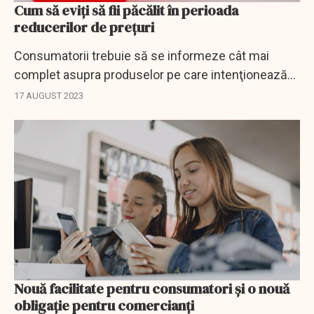
Cum să eviţi să fii păcălit în perioada
reducerilor de preţuri
Consumatorii trebuie să se informeze cât mai
complet asupra produselor pe care intenţionează
să le achiziţioneze şi să acorde maximă atenţie
17 AUGUST 2023
tuturor detaliilor, în special în perioada...
Nouă facilitate pentru consumatori și o nouă
obligație pentru comercianți