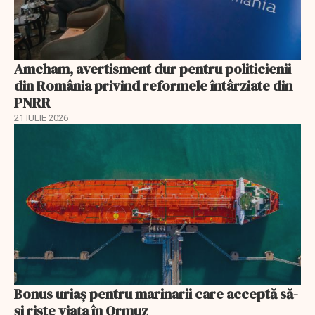
Amcham, avertisment dur pentru politicienii
din România privind reformele întârziate din
PNRR
21 IULIE 2026
Bonus uriaș pentru marinarii care acceptă să-
și riște viața în Ormuz