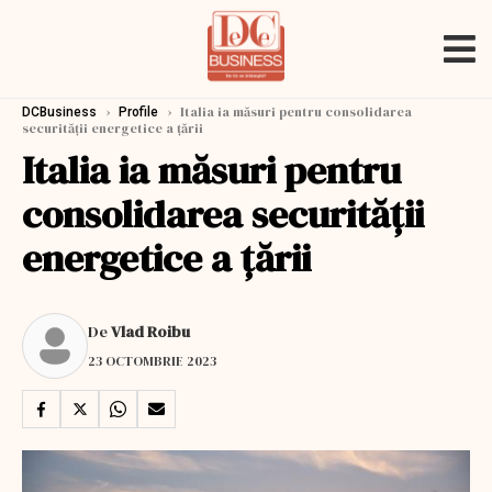
›
›
Italia ia măsuri pentru consolidarea
DCBusiness
Profile
securității energetice a țării
Italia ia măsuri pentru
consolidarea securității
energetice a țării
De
Vlad Roibu
23 OCTOMBRIE 2023