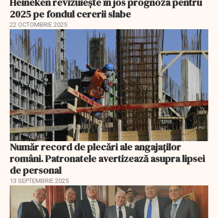
Heineken revizuiește în jos prognoza pentru
2025 pe fondul cererii slabe
22 OCTOMBRIE 2025
Număr record de plecări ale angajaților
români. Patronatele avertizează asupra lipsei
de personal
13 SEPTEMBRIE 2025