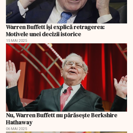
Warren Buffett își explică retragerea:
Motivele unei decizii istorice
15 MAI 2025
Nu, Warren Buffett nu părăsește Berkshire
Hathaway
06 MAI 2025