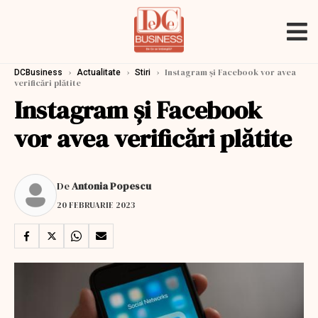
›
›
›
Instagram și Facebook vor avea
DCBusiness
Actualitate
Stiri
verificări plătite
Instagram și Facebook
vor avea verificări plătite
De
Antonia Popescu
20 FEBRUARIE 2023