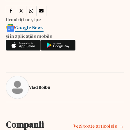
Urmăriți-ne și pe
Google News
și în aplicațiile mobile
Vlad Roibu
Companii
Vezi toate articolele