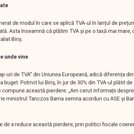
rate
nerat de modul în care se aplică TVA-ul în lanțul de prețuri
rată. Asta înseamnă că plătim TVA și pe o taxă mai mare,
iat Biriș.
de unde vine
ap-uri de TVA” din Uniunea Europeană, adică diferența din
a buget. Potrivit lui Biriș, în jur de 30% din TVA-ul plătit d
 se compune această pierdere: „Am cerut informații despre
uarie ministrul Tanczos Barna semna acorduri cu ASE și Ba
de a reduce această pierdere, prin politici fiscale coere