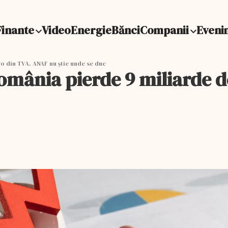
Finante
Video
Energie
Bănci
Companii
Eveni
o din TVA. ANAF nu știe unde se duc
România pierde 9 miliarde 