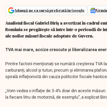
Adaugă-ne ca sursă preferată în Google
Urmăr
Analistul fiscal Gabriel Biriș a avertizat în cadrul 
România se pregătește să intre într-o perioadă de in
ale noilor măsuri fiscale adoptate de Guvern.
TVA mai mare, accize crescute și liberalizarea energ
Printre factorii menționați se numără creșterea TVA la 
carburanți, alcool și tutun, precum și eliminarea plafonă
spirală inflaționistă din cauza politicilor fiscale haotice”
„Vom vedea o inflație de 3-4% doar din aceste măsuri.
la fiecare litru de motorină, de exemplu”, a explicat Biri