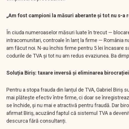
„Am fost campioni la măsuri aberante și tot nu s-a 
În ciuda numeroaselor măsuri luate în trecut — blocare
intracomunitari, controale în lanț la firme — România n
am făcut noi. N-au închis firme pentru 5 lei încasare 
codurile de TVA și tot nu am redus evaziunea. Ba dimpo
Soluția Biriș: taxare inversă și eliminarea birocrației
Pentru a stopa frauda din lanțul de TVA, Gabriel Biriș s
mai plătește efectiv între firme, ci doar se înregistreaz
se închide, și nu mai e atractivă pentru fraudă. Dar biro
afirmat Biriș, acuzând faptul că sistemul TVA a devenit
descurca fără consultanți.