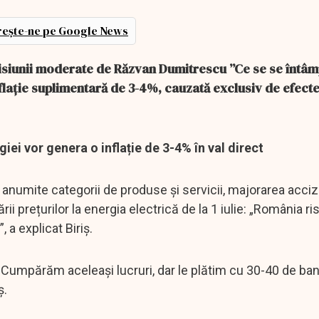
ește-ne pe Google News
emisiunii moderate de Răzvan Dumitrescu ”Ce se se întâm
flație suplimentară de 3-4%, cauzată exclusiv de efecte
iei vor genera o inflație de 3-4% în val direct
anumite categorii de produse și servicii, majorarea accize
rii prețurilor la energia electrică de la 1 iulie: „România r
, a explicat Biriș.
 Cumpărăm aceleași lucruri, dar le plătim cu 30-40 de ban
ș.