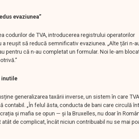
redus evaziunea”
a codurilor de TVA, introducerea registrului operatorilor
u a reușit să reducă semnificativ evaziunea. „Alte țări n-a
sau pentru că n-au completat un formular. Noi le-am bloca
trivă.”
 inutile
usține generalizarea taxării inverse, un sistem în care TV
ă contabil. „În felul ăsta, conducta de bani care circulă în
crația și mafia se opun — și la Bruxelles, nu doar în Români
 atât de complicat, încât niciun contribuabil nu se mai po