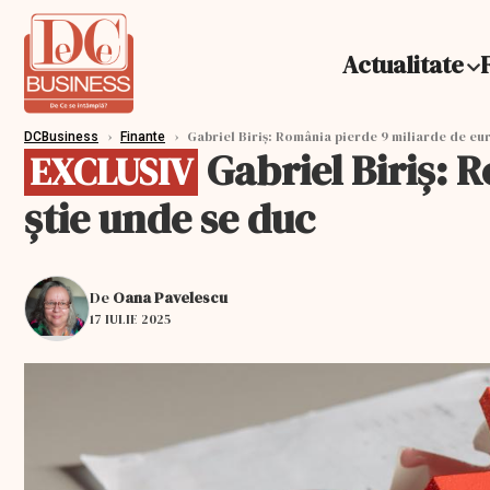
Actualitate
›
›
Gabriel Biriș: România pierde 9 miliarde de eur
DCBusiness
Finante
Gabriel Biriș: 
EXCLUSIV
știe unde se duc
De
Oana Pavelescu
17 IULIE 2025