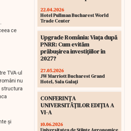
22.04.2026
Hotel Pullman Bucharest World
Trade Center
.
 ceea ce
Upgrade România: Viața după
PNRR: Cum evităm
prăbușirea investițiilor în
2027?
27.05.2026
tre TVA-ul
JW Marriott Bucharest Grand
e români nu
Hotel, Sala Galați
 structura
nca
CONFERINȚA
UNIVERSITĂȚILOR EDIȚIA A
VI-A
nte și
10.06.2026
Universitatea de Științe Agronomice