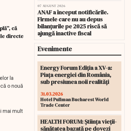
07 AUGUST 2026
ANAF a început notificările.
Firmele care nu au depus
bilanțurile pe 2025 riscă să
plă”, că
ajungă inactive fiscal
le directe
Evenimente
Energy Forum Ediția a XV-a:
Piața energiei din România,
lor la
sub presiunea noii realități
iscă o nouă
31.03.2026
Hotel Pullman Bucharest World
Trade Center
i mai mult
HEALTH FORUM: Știința vieții-
sănătatea bazată pe dovezi