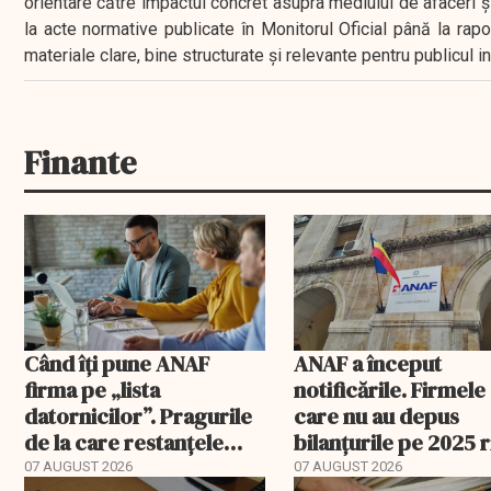
orientare către impactul concret asupra mediului de afaceri ș
la acte normative publicate în Monitorul Oficial până la rap
materiale clare, bine structurate și relevante pentru publicul 
Finante
Când îți pune ANAF
ANAF a început
firma pe „lista
notificările. Firmele
datornicilor”. Pragurile
care nu au depus
de la care restanțele
bilanțurile pe 2025 
devin publice
să ajungă inactive fi
07 AUGUST 2026
07 AUGUST 2026