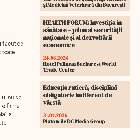
și Medicină Veterinară din București
HEALTH FORUM: Investiția în
sănătate – pilon al securității
naționale și al dezvoltării
u făcut ce
economice
t toate
24.06.2026
Hotel Pullman Bucharest World
Trade Center
Educația rutieră, disciplină
obligatorie indiferent de
A-ul nu se
vârstă
tre firme
a”, a
31.07.2026
Platourile DC Media Group
ate