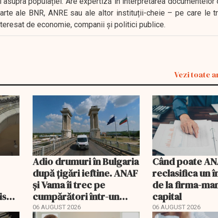
i asupra populației. Are expertiză în interpretarea documentelor 
oarte ale BNR, ANRE sau ale altor instituții-cheie – pe care le 
interesat de economie, companii și politici publice.
Vezi toate a
Adio drumuri în Bulgaria
Când poate AN
după țigări ieftine. ANAF
reclasifica un
și Vama îi trec pe
de la firma-ma
riscă
cumpărători într-un
capital
scal
registru electronic
06 AUGUST 2026
06 AUGUST 2026