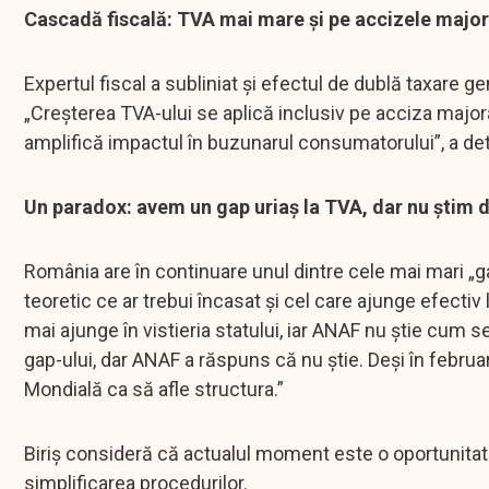
Cascadă fiscală: TVA mai mare și pe accizele majo
Expertul fiscal a subliniat și efectul de dublă taxare ge
„Creșterea TVA-ului se aplică inclusiv pe acciza majo
amplifică impactul în buzunarul consumatorului”, a detal
Un paradox: avem un gap uriaș la TVA, dar nu știm 
România are în continuare unul dintre cele mai mari „g
teoretic ce ar trebui încasat și cel care ajunge efectiv l
mai ajunge în vistieria statului, iar ANAF nu știe cum
gap-ului, dar ANAF a răspuns că nu știe. Deși în febr
Mondială ca să afle structura.”
Biriș consideră că actualul moment este o oportunitate 
simplificarea procedurilor.