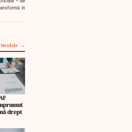
oficiale – de
transformă în
rticolele
AF
 împrumut
mă drept