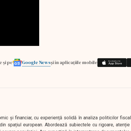
Google News
e și pe
și în aplicațiile mobile
 și financiar, cu experiență solidă în analiza politicilor fiscal
in spațiul european. Abordează subiectele cu rigoare, atenție l