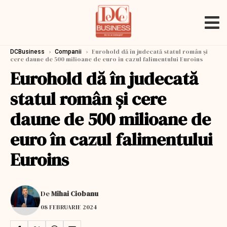
›
›
Eurohold dă în judecată statul român şi
DCBusiness
Companii
cere daune de 500 milioane de euro în cazul falimentului Euroins
Eurohold dă în judecată
statul român şi cere
daune de 500 milioane de
euro în cazul falimentului
Euroins
De
Mihai Ciobanu
08 FEBRUARIE 2024