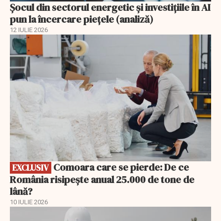
Șocul din sectorul energetic și investițiile în AI
pun la încercare piețele (analiză)
12 IULIE 2026
EXCLUSIV
Comoara care se pierde: De ce
EXCLUSIV
România risipește anual 25.000 de tone de
lână?
10 IULIE 2026