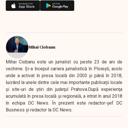
Mihai Ciobanu
Mihai Ciobanu este un jurnalist cu peste 23 de ani de
vechime. Şi-a început cariera jurnalistică în Ploieşti, acolo
unde a activat în presa locală din 2003 şi până în 2018,
lucrând la unele dintre cele mai importante publicaţii locale
şi site-uri de ştiri din judeţul Prahova.După experienţa
acumulată în presa locală şi regională, a intrat în anul 2018
în echipa DC News. În prezent este redactor-şef DC
Business şi redactor la DC News.