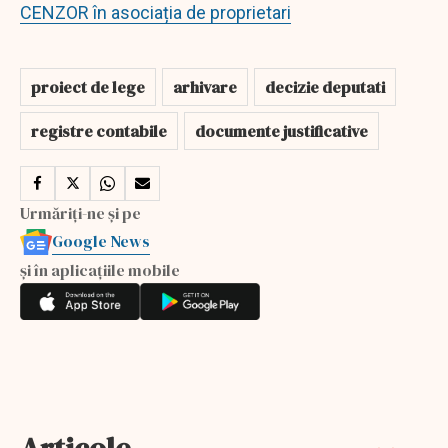
CENZOR în asociația de proprietari
proiect de lege
arhivare
decizie deputati
registre contabile
documente justificative
Urmăriți-ne și pe
Google News
și în aplicațiile mobile