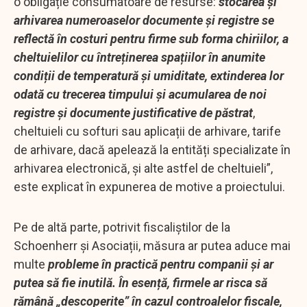
o obligație consumatoare de resurse:
stocarea și
arhivarea numeroaselor documente și registre se
reflectă în costuri pentru firme sub forma chiriilor, a
cheltuielilor cu întreținerea spațiilor în anumite
condiții de temperatură și umiditate, extinderea lor
odată cu trecerea timpului și acumularea de noi
registre și documente justificative de păstrat
,
cheltuieli cu softuri sau aplicații de arhivare, tarife
de arhivare, dacă apelează la entități specializate în
arhivarea electronică, și alte astfel de cheltuieli”,
este explicat în expunerea de motive a proiectului.
Pe de altă parte, potrivit fiscaliștilor de la
Schoenherr și Asociații, măsura ar putea aduce mai
multe
probleme în practică pentru companii și ar
putea să fie inutilă. În esență, firmele ar risca să
rămână „descoperite” în cazul controalelor fiscale,