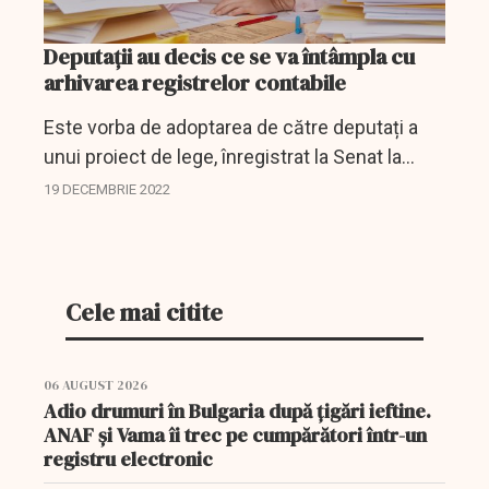
Deputații au decis ce se va întâmpla cu
arhivarea registrelor contabile
Este vorba de adoptarea de către deputați a
unui proiect de lege, înregistrat la Senat la
sfârșitul lunii iunie anul curent și intrat în
19 DECEMBRIE 2022
dezbatea Camerei inferioare a Parlamentului
în ultima...
Cele mai citite
06 AUGUST 2026
Adio drumuri în Bulgaria după țigări ieftine.
ANAF și Vama îi trec pe cumpărători într-un
registru electronic