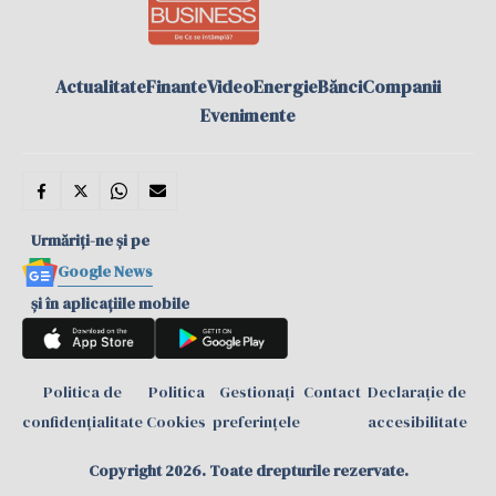
Actualitate
Finante
Video
Energie
Bănci
Companii
Evenimente
Urmăriți-ne și pe
Google News
și în aplicațiile mobile
Politica de
Politica
Gestionați
Contact
Declarație de
confidențialitate
Cookies
preferințele
accesibilitate
Copyright 2026. Toate drepturile rezervate.