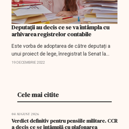
Deputații au decis ce se va întâmpla cu
arhivarea registrelor contabile
Este vorba de adoptarea de către deputați a
unui proiect de lege, înregistrat la Senat la
sfârșitul lunii iunie anul curent și intrat în
19 DECEMBRIE 2022
dezbatea Camerei inferioare a Parlamentului
în ultima...
Cele mai citite
04 AUGUST 2026
Verdict definitiv pentru pensiile militare. CCR
a decis ce se întâmplă cu plafonarea