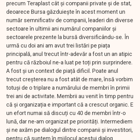
precum Teraplast cât și companii private și de stat,
deoarece Bursa găzduiește în acest moment un
număr semnificativ de companii, leaderi din diverse
sectoare în ultimii ani numărul companiilor și
sectoarele prezente la bursă diversificându-se. În
urmă cu doi ani am avut trei listări pe piața
principală, anul trecut într-adevăr a fost un an atipic
pentru că războiul ne-a luat pe toți prin surprindere.
A fost și un context de piață dificil. Poate anul
trecut creșterea nu a fost atât de mare, însă vorbim
totuși de o triplare a numărului de membri în primii
trei ani de activitate. Membrii au venit în timp pentru
că și organizația e important că a crescut organic. E
un efort numai să discuți cu 40 de membri într-o
lună, dar ne-am organizat pe priorități. Intermediem
și ne axăm pe dialogul dintre companii și investitori,
pentru că suntem în mijlocul acestui dialog