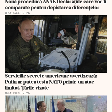
Nouă procedură ANAF. Declarațiile care vor fi
comparate pentru depistarea diferențelor
09 AUGUST 2026
Serviciile secrete americane avertizează:
Putin ar putea testa NATO printr-un atac
limitat. Țările vizate
09 AUGUST 2026