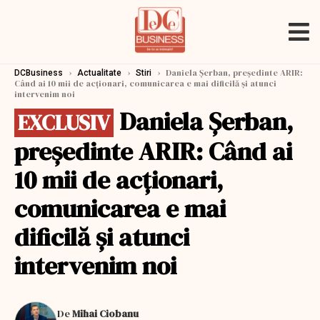
›
›
›
Daniela Șerban, președinte ARIR:
DCBusiness
Actualitate
Stiri
Când ai 10 mii de acționari, comunicarea e mai dificilă și atunci
intervenim noi
Daniela Șerban,
EXCLUSIV
președinte ARIR: Când ai
10 mii de acționari,
comunicarea e mai
dificilă și atunci
intervenim noi
De
Mihai Ciobanu