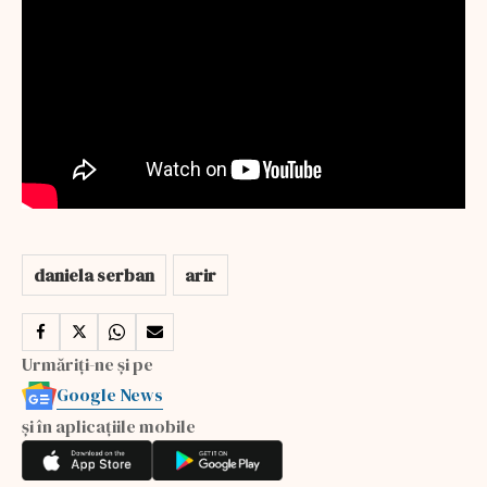
daniela serban
arir
Urmăriți-ne și pe
Google News
și în aplicațiile mobile