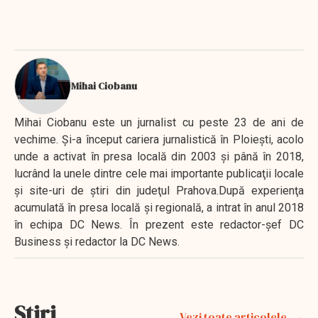
Mihai Ciobanu
Mihai Ciobanu este un jurnalist cu peste 23 de ani de
vechime. Şi-a început cariera jurnalistică în Ploieşti, acolo
unde a activat în presa locală din 2003 şi până în 2018,
lucrând la unele dintre cele mai importante publicaţii locale
şi site-uri de ştiri din judeţul Prahova.După experienţa
acumulată în presa locală şi regională, a intrat în anul 2018
în echipa DC News. În prezent este redactor-şef DC
Business şi redactor la DC News.
Stiri
Vezi toate articolele