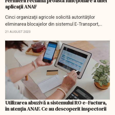
Fermierii reclamă proasta funcționare a unei
aplicații ANAF
Cinci organizaţii agricole solicită autorităţilor
eliminarea blocajelor din sistemul E-Transport,
având în vedere dificultăţile cu care se confruntă
21 AUGUST 2023
producătorii în campaniile de recoltat.
Utilizarea abuzivă a sistemului RO e–Factura,
în atenţia ANAF. Ce au descoperit inspectorii