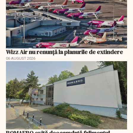
Wizz Air nu renunță la planurile de extindere
06 AUGUST 2026
ROMAERO evită deocamdată falimentul.