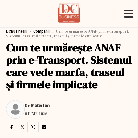
›
›
Cum te urmărește ANAF prin e-Transport.
DCBusiness
Companii
Sistemul care vede marfa, traseul și firmele implicate
Cum te urmărește ANAF
prin e-Transport. Sistemul
care vede marfa, traseul
și firmele implicate
De
Matei Ion
11 IUNIE 2026