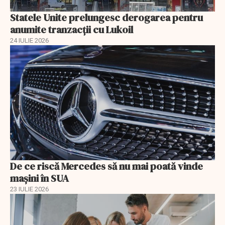
Statele Unite prelungesc derogarea pentru
anumite tranzacții cu Lukoil
24 IULIE 2026
De ce riscă Mercedes să nu mai poată vinde
mașini în SUA
23 IULIE 2026