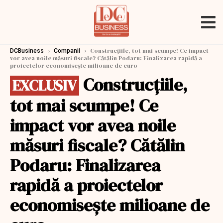
›
›
Construcțiile, tot mai scumpe! Ce impact
DCBusiness
Companii
vor avea noile măsuri fiscale? Cătălin Podaru: Finalizarea rapidă a
proiectelor economisește milioane de euro
Construcțiile,
EXCLUSIV
tot mai scumpe! Ce
impact vor avea noile
măsuri fiscale? Cătălin
Podaru: Finalizarea
rapidă a proiectelor
economisește milioane de