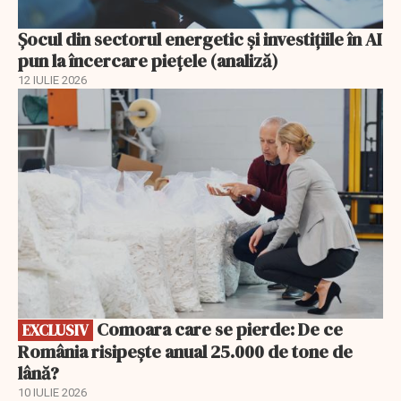
Șocul din sectorul energetic și investițiile în AI
pun la încercare piețele (analiză)
12 IULIE 2026
EXCLUSIV
Comoara care se pierde: De ce
EXCLUSIV
România risipește anual 25.000 de tone de
lână?
10 IULIE 2026