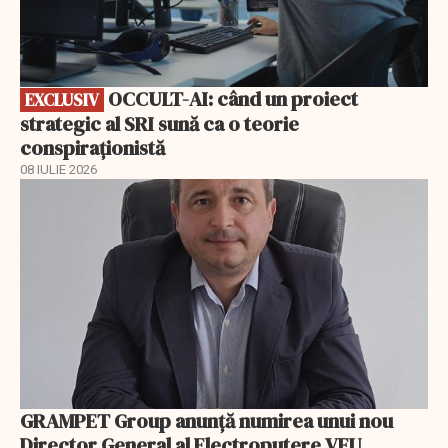
OCCULT-AI: când un proiect
EXCLUSIV
strategic al SRI sună ca o teorie
conspiraționistă
08 IULIE 2026
GRAMPET Group anunță numirea unui nou
Director General al Electroputere VFU