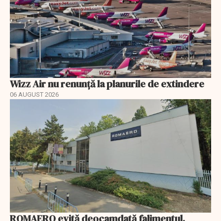
Wizz Air nu renunță la planurile de extindere
06 AUGUST 2026
ROMAERO evită deocamdată falimentul.