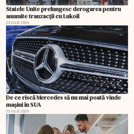
Statele Unite prelungesc derogarea pentru
anumite tranzacții cu Lukoil
24 IULIE 2026
De ce riscă Mercedes să nu mai poată vinde
mașini în SUA
23 IULIE 2026