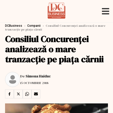
›
›
Consiliul Concurenţei analizează o mare
DCBusiness
Companii
tranzacție pe piaţa cărnii
Consiliul Concurenţei
analizează o mare
tranzacție pe piaţa cărnii
De
Simona Haiduc
15 OCTOMBRIE 2018