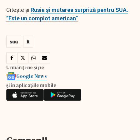
Citește și:
Rusia și mutarea surpriză pentru SUA.
”Este un complot american”
sua
it
Urmăriți-ne și pe
Google News
și în aplicațiile mobile