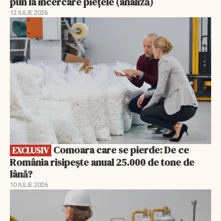
pun la încercare piețele (analiză)
12 IULIE 2026
EXCLUSIV
Comoara care se pierde: De ce
EXCLUSIV
România risipește anual 25.000 de tone de
lână?
10 IULIE 2026