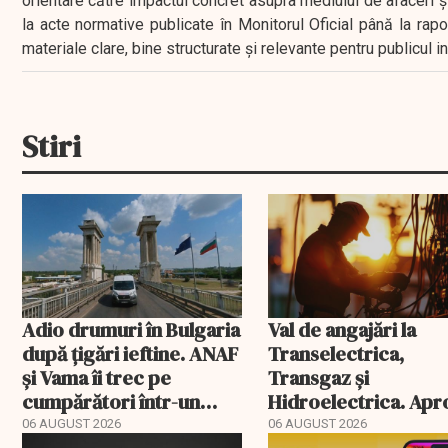
orientare către impactul concret asupra mediului de afaceri ș
la acte normative publicate în Monitorul Oficial până la rap
materiale clare, bine structurate și relevante pentru publicul 
Stiri
Adio drumuri în Bulgaria
Val de angajări la
după țigări ieftine. ANAF
Transelectrica,
și Vama îi trec pe
Transgaz și
cumpărători într-un
Hidroelectrica. Ap
registru electronic
400 de posturi apro
06 AUGUST 2026
06 AUGUST 2026