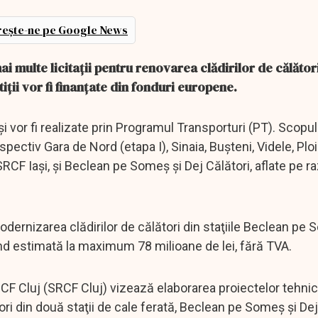
ește-ne pe Google News
 multe licitații pentru renovarea clădirilor de călător
tiții vor fi finanțate din fonduri europene.
i și vor fi realizate prin Programul Transporturi (PT). Scopu
spectiv Gara de Nord (etapa I), Sinaia, Buşteni, Videle, Ploi
SRCF Iaşi, şi Beclean pe Someş şi Dej Călători, aflate pe 
odernizarea clădirilor de călători din staţiile Beclean pe 
iind estimată la maximum 78 milioane de lei, fără TVA.
CF Cluj (SRCF Cluj) vizează elaborarea proiectelor tehnic
ori din două staţii de cale ferată, Beclean pe Someş şi Dej