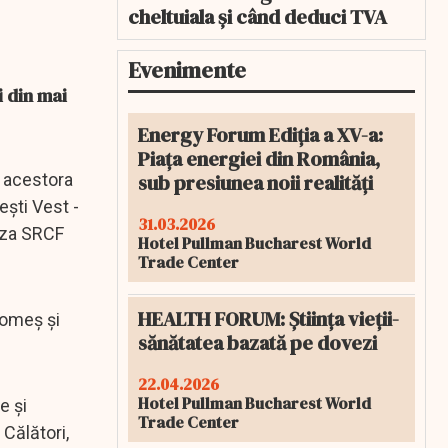
cheltuiala și când deduci TVA
Evenimente
i din mai
Energy Forum Ediția a XV-a:
Piața energiei din România,
sub presiunea noii realități
l acestora
eşti Vest -
31.03.2026
raza SRCF
Hotel Pullman Bucharest World
Trade Center
HEALTH FORUM: Știința vieții-
Someş şi
sănătatea bazată pe dovezi
22.04.2026
Hotel Pullman Bucharest World
e şi
Trade Center
 Călători,