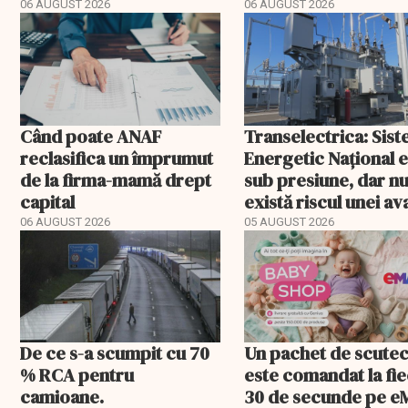
fost confirmat
06 AUGUST 2026
06 AUGUST 2026
Când poate ANAF
Transelectrica: Sis
reclasifica un împrumut
Energetic Național 
de la firma-mamă drept
sub presiune, dar n
capital
există riscul unei ava
majore
06 AUGUST 2026
05 AUGUST 2026
De ce s-a scumpit cu 70
Un pachet de scute
% RCA pentru
este comandat la fi
camioane.
30 de secunde pe e