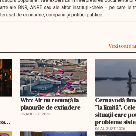
i asupra populației. Are expertiză în interpretarea documentelor 
oarte ale BNR, ANRE sau ale altor instituții-cheie – pe care le 
interesat de economie, companii și politici publice.
Vezi toate a
Wizz Air nu renunță la
Cernavodă fun
planurile de extindere
”la limită”. Cel
situații care p
06 AUGUST 2026
roape
probleme sist
bate
energetic
06 AUGUST 2026