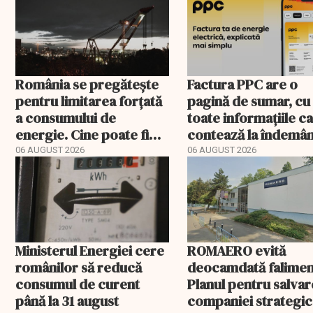
România se pregătește
Factura PPC are o
pentru limitarea forțată
pagină de sumar, cu
a consumului de
toate informațiile c
energie. Cine poate fi
contează la îndemâ
deconectat
06 AUGUST 2026
06 AUGUST 2026
Ministerul Energiei cere
ROMAERO evită
românilor să reducă
deocamdată falimen
consumul de curent
Planul pentru salva
până la 31 august
companiei strategic