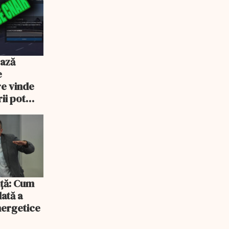
ează
e
re vinde
ii pot
% mai mult
iță: Cum
lată a
energetice