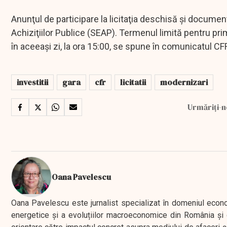
Anunţul de participare la licitaţia deschisă şi document
Achiziţiilor Publice (SEAP). Termenul limită pentru pr
în aceeaşi zi, la ora 15:00, se spune în comunicatul CF
investitii
gara
cfr
licitatii
modernizari
Urmăriți-n
Oana Pavelescu
Oana Pavelescu este jurnalist specializat în domeniul economic
energetice și a evoluțiilor macroeconomice din România și d