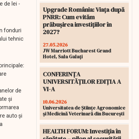
 de lei -
Upgrade România: Viața după
PNRR: Cum evităm
prăbușirea investițiilor în
in fonduri
2027?
lui tehnic
27.05.2026
JW Marriott Bucharest Grand
Hotel, Sala Galați
principale:
CONFERINȚA
are
UNIVERSITĂȚILOR EDIȚIA A
VI-A
anelor de
ate şi
10.06.2026
formarea
Universitatea de Științe Agronomice
și Medicină Veterinară din București
re auto şi
ţa
HEALTH FORUM: Investiția în
sănătate – pilon al securității