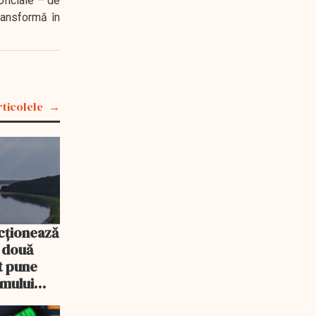
oficiale – de
transformă în
rticolele
cționează
e două
ot pune
emului