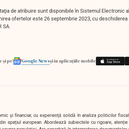
aţia de atribuire sunt disponibile în Sistemul Electronic a
imirea ofertelor este 26 septembrie 2023, cu deschiderea 
R SA.
Google News
e și pe
și în aplicațiile mobile
 și financiar, cu experiență solidă în analiza politicilor fiscal
in spațiul european. Abordează subiectele cu rigoare, atenție l