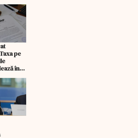
at
 Taxa pe
ile
lează în
a