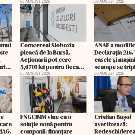
portocaliu
06 AUGUST 2026
06 AUGUST 2026
temul
Comcereal Slobozia
ANAF a modific
este
pleacă de la Bursă.
Declarația 216.
u
Acționarii pot cere
casele și mașin
rii
5,0701 lei pentru fiecare
scumpe se trip
acțiune
2026
05 AUGUST 2026
05 AUGUST 2026
ce
FNGCIMM vine cu o
Cristian Bușoi
ecare
soluție nouă pentru
avertizează:
MAG.
companii: finanțare
Redeschidere