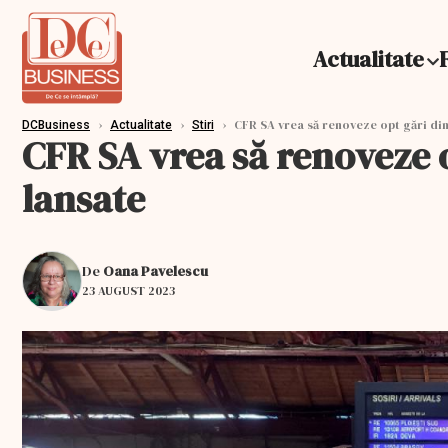
Actualitate
›
›
›
CFR SA vrea să renoveze opt gări din 
DCBusiness
Actualitate
Stiri
CFR SA vrea să renoveze op
lansate
De
Oana Pavelescu
23 AUGUST 2023