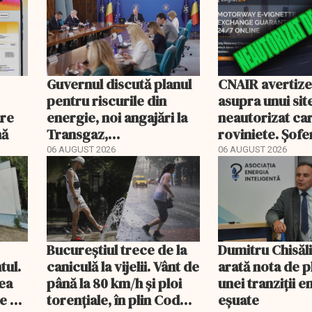
Guvernul discută planul
CNAIR avertiz
pentru riscurile din
asupra unui sit
are
energie, noi angajări la
neautorizat ca
nă
Transgaz,
roviniete. Șofer
Transelectrica și
plăti și cu 186
06 AUGUST 2026
06 AUGUST 2026
Hidroelectrica și
programul pentru di
Bucureștiul trece de la
Dumitru Chisăl
tul.
caniculă la vijelii. Vânt de
arată nota de p
rea
până la 80 km/h și ploi
unei tranziții 
e a
torențiale, în plin Cod
eșuate