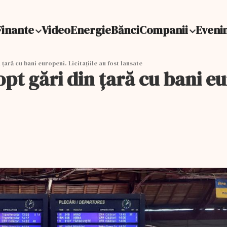
Finante
Video
Energie
Bănci
Companii
Eveni
țară cu bani europeni. Licitațiile au fost lansate
t gări din țară cu bani eur