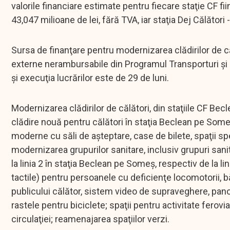
valorile financiare estimate pentru fiecare staţie CF f
43,047 milioane de lei, fără TVA, iar staţia Dej Călători 
Sursa de finanţare pentru modernizarea clădirilor de căl
externe nerambursabile din Programul Transporturi şi de
şi execuţia lucrărilor este de 29 de luni.
Modernizarea clădirilor de călători, din staţiile CF Bec
clădire nouă pentru călători în staţia Beclean pe Someş;
moderne cu săli de aşteptare, case de bilete, spaţii sp
modernizarea grupurilor sanitare, inclusiv grupuri san
la linia 2 în staţia Beclean pe Someş, respectiv de la li
tactile) pentru persoanele cu deficienţe locomotorii, b
publicului călător, sistem video de supraveghere, panour
rastele pentru biciclete; spaţii pentru activitate ferov
circulaţiei; reamenajarea spaţiilor verzi.