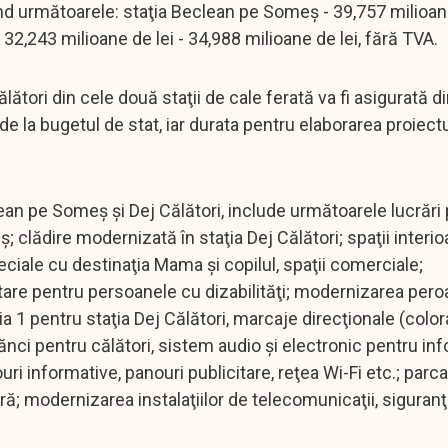
iind următoarele: staţia Beclean pe Someş - 39,757 milioane
- 32,243 milioane de lei - 34,988 milioane de lei, fără TVA.
ători din cele două staţii de cale ferată va fi asigurată d
 la bugetul de stat, iar durata pentru elaborarea proiectu
lean pe Someş şi Dej Călători, include următoarele lucrări 
 clădire modernizată în staţia Dej Călători; spaţii interio
eciale cu destinaţia Mama şi copilul, spaţii comerciale;
itare pentru persoanele cu dizabilităţi; modernizarea pero
nia 1 pentru staţia Dej Călători, marcaje direcţionale (color
ănci pentru călători, sistem audio şi electronic pentru in
i informative, panouri publicitare, reţea Wi-Fi etc.; parca
iară; modernizarea instalaţiilor de telecomunicaţii, siguran