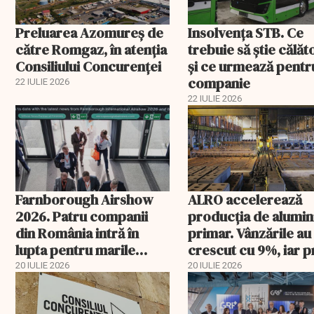
Preluarea Azomureş de
Insolvenţa STB. Ce
către Romgaz, în atenţia
trebuie să ştie călăto
Consiliului Concurenţei
şi ce urmează pentr
companie
22 IULIE 2026
22 IULIE 2026
Farnborough Airshow
ALRO accelerează
2026. Patru companii
producția de alumin
din România intră în
primar. Vânzările au
lupta pentru marile
crescut cu 9%, iar p
contracte din aviație și
metalului a urcat cu
20 IULIE 2026
20 IULIE 2026
apărare
peste 43%