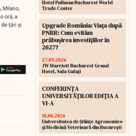
Hotel Pullman Bucharest World
Trade Center
, Milano,
o oră, a
Upgrade România: Viața după
de ţări şi
PNRR: Cum evităm
prăbușirea investițiilor în
2027?
27.05.2026
JW Marriott Bucharest Grand
Hotel, Sala Galați
CONFERINȚA
UNIVERSITĂȚILOR EDIȚIA A
VI-A
10.06.2026
Universitatea de Științe Agronomice
și Medicină Veterinară din București