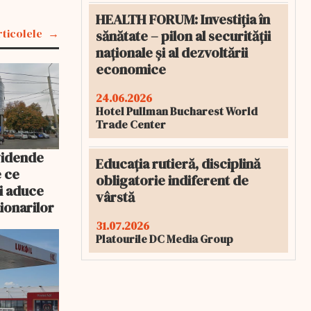
HEALTH FORUM: Investiția în
rticolele
sănătate – pilon al securității
naționale și al dezvoltării
economice
24.06.2026
Hotel Pullman Bucharest World
Trade Center
vidende
Educația rutieră, disciplină
e ce
obligatorie indiferent de
i aduce
vârstă
ționarilor
31.07.2026
Platourile DC Media Group