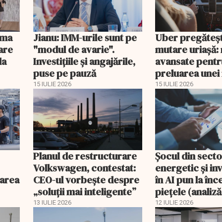
ima
Jianu: IMM-urile sunt pe
Uber pregăteș
are
"modul de avarie".
mutare uriașă:
la
Investițiile și angajările,
avansate pentr
puse pe pauză
preluarea unei
platforme de li
15 IULIE 2026
15 IULIE 2026
Planul de restructurare
Șocul din secto
Volkswagen, contestat:
energetic și inv
larea
CEO-ul vorbește despre
în AI pun la în
„soluții mai inteligente”
piețele (analiză
13 IULIE 2026
12 IULIE 2026