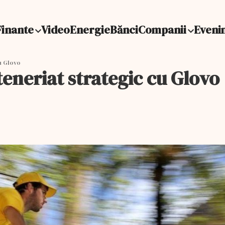
Finante
Video
Energie
Bănci
Companii
Eveni
u Glovo
eneriat strategic cu Glovo