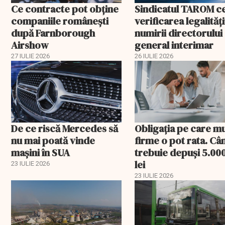
Ce contracte pot obține
Sindicatul TAROM c
companiile românești
verificarea legalități
după Farnborough
numirii directorului
Airshow
general interimar
27 IULIE 2026
26 IULIE 2026
De ce riscă Mercedes să
Obligația pe care m
nu mai poată vinde
firme o pot rata. Câ
mașini în SUA
trebuie depuși 5.00
lei
23 IULIE 2026
23 IULIE 2026