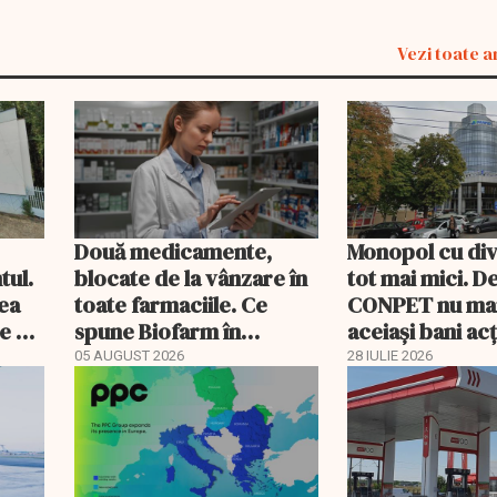
Vezi toate a
Două medicamente,
Monopol cu di
tul.
blocate de la vânzare în
tot mai mici. D
rea
toate farmaciile. Ce
CONPET nu ma
e a
spune Biofarm în
aceiași bani ac
documentul trimis BVB
05 AUGUST 2026
28 IULIE 2026