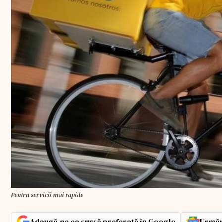
Pentru servicii mai rapide
Adaugă-ne ca sursă preferată în Google
Urmăr