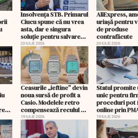
Insolvenţa STB. Primarul
AliExpress, a
rii
Ciucu spune că nu vrea
uriaşă pentru 
u
asta, dar e singura
de produse
soluţie pentru salvarea
contrafăcute
companiei
20 IULIE 2026
20 IULIE 2026
Ceasurile „ieftine” devin
Statul promite
iu
noua sursă de profit a
unic pentru fi
Casio. Modelele retro
proceduri pot 
rețul
compensează reculul G-
online prin PM
Shock din China
19 IULIE 2026
19 IULIE 2026