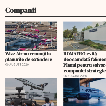
Companii
Wizz Air nu renunță la
ROMAERO evită
planurile de extindere
deocamdată falimen
Planul pentru salva
06 AUGUST 2026
companiei strategic
fost confirmat
06 AUGUST 2026