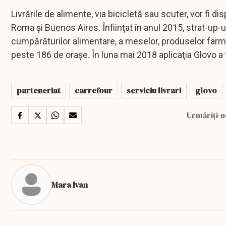
Livrările de alimente, via bicicletă sau scuter, vor fi dis
Roma şi Buenos Aires. Înfiinţat în anul 2015, strat-up-ul
cumpărăturilor alimentare, a meselor, produselor farma
peste 186 de oraşe. În luna mai 2018 aplicaţia Glovo a f
parteneriat
carrefour
serviciu livrari
glovo
Urmăriți-n
Mara Ivan