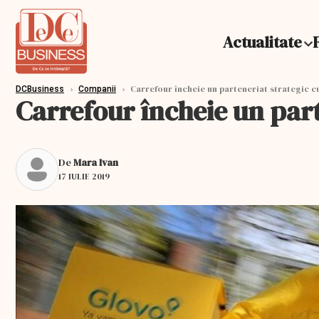
Actualitate
›
›
Carrefour încheie un parteneriat strategic c
DCBusiness
Companii
Carrefour încheie un part
De
Mara Ivan
17 IULIE 2019