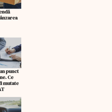
mendă
vânzarea
 un punct
rme. Ce
fi mutate
AT