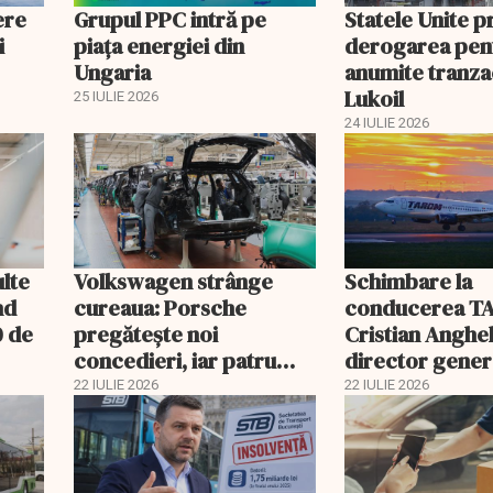
ere
Grupul PPC intră pe
Statele Unite 
i
piața energiei din
derogarea pen
Ungaria
anumite tranzac
Lukoil
25 IULIE 2026
24 IULIE 2026
ulte
Volkswagen strânge
Schimbare la
nd
cureaua: Porsche
conducerea T
0 de
pregătește noi
Cristian Anghel
concedieri, iar patru
director gener
fabrici din Germania
interimar. Bog
22 IULIE 2026
22 IULIE 2026
riscă închiderea
Costaș, revoca