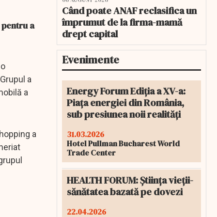
06 AUGUST 2026
Când poate ANAF reclasifica un
împrumut de la firma-mamă
 pentru a
drept capital
Evenimente
 o
 Grupul a
Energy Forum Ediția a XV-a:
mobilă a
Piața energiei din România,
sub presiunea noii realități
31.03.2026
shopping a
Hotel Pullman Bucharest World
neriat
Trade Center
grupul
HEALTH FORUM: Știința vieții-
sănătatea bazată pe dovezi
22.04.2026