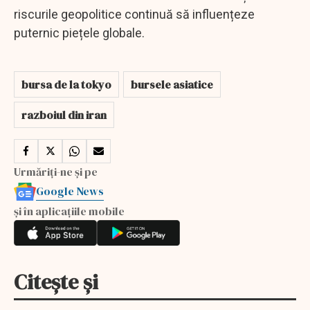
riscurile geopolitice continuă să influențeze
puternic piețele globale.
bursa de la tokyo
bursele asiatice
razboiul din iran
Urmăriți-ne și pe
Google News
și în aplicațiile mobile
Citește și