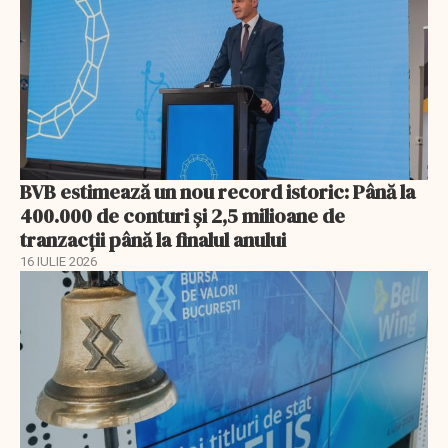
BVB estimează un nou record istoric: Până la
400.000 de conturi și 2,5 milioane de
tranzacții până la finalul anului
16 IULIE 2026