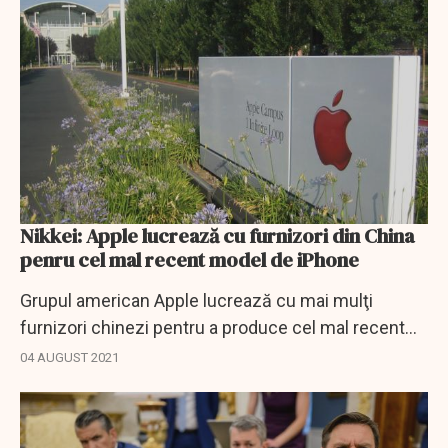
Nikkei: Apple lucrează cu furnizori din China
penru cel mal recent model de iPhone
Grupul american Apple lucrează cu mai mulţi
furnizori chinezi pentru a produce cel mal recent
model de iPhone, a anunţat miercuri publicaţia
04 AUGUST 2021
niponă Nikkei, după ce războiul comercial cu SUA
a...