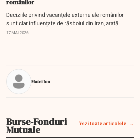
românilor
Deciziile privind vacanțele externe ale românilor
sunt clar influențate de răsboiul din Iran, arată
datele ANAT.
17 MAI 2026
Matei Ion
Burse-Fonduri
Vezi toate articolele
Mutuale