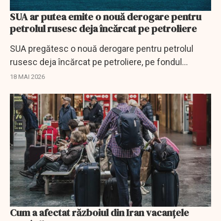
SUA ar putea emite o nouă derogare pentru
petrolul rusesc deja încărcat pe petroliere
SUA pregătesc o nouă derogare pentru petrolul
rusesc deja încărcat pe petroliere, pe fondul
presiunilor din piața globală a energiei.
18 MAI 2026
Cum a afectat războiul din Iran vacanțele