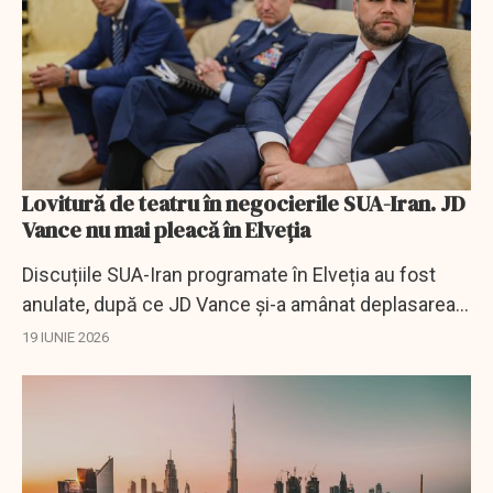
Lovitură de teatru în negocierile SUA-Iran. JD
Vance nu mai pleacă în Elveția
Discuțiile SUA-Iran programate în Elveția au fost
anulate, după ce JD Vance și-a amânat deplasarea.
Acordul final intră într-o zonă de incertitudine.
19 IUNIE 2026