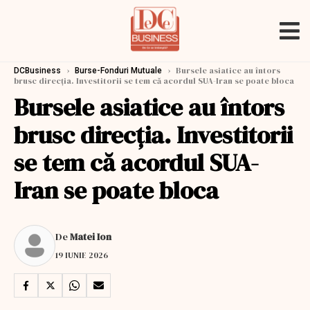
›
›
Bursele asiatice au întors
DCBusiness
Burse-Fonduri Mutuale
brusc direcția. Investitorii se tem că acordul SUA-Iran se poate bloca
Bursele asiatice au întors
brusc direcția. Investitorii
se tem că acordul SUA-
Iran se poate bloca
De
Matei Ion
19 IUNIE 2026