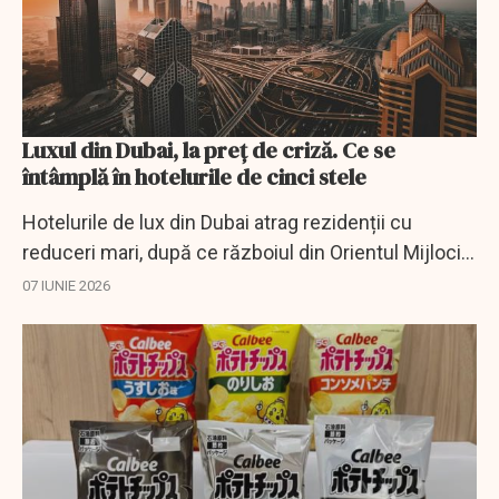
Luxul din Dubai, la preț de criză. Ce se
întâmplă în hotelurile de cinci stele
Hotelurile de lux din Dubai atrag rezidenții cu
reduceri mari, după ce războiul din Orientul Mijlociu
a redus numărul turiștilor străini.
07 IUNIE 2026