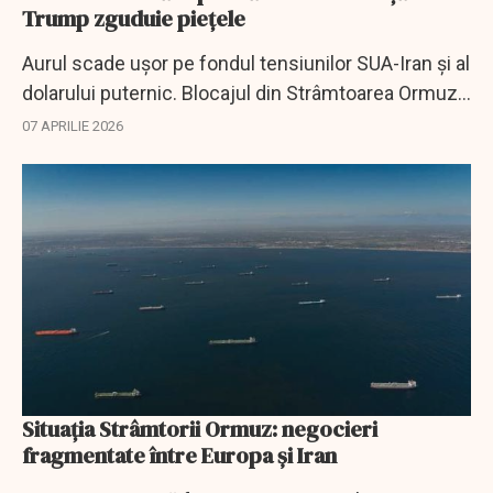
Trump zguduie piețele
Aurul scade ușor pe fondul tensiunilor SUA-Iran și al
dolarului puternic. Blocajul din Strâmtoarea Ormuz
menține presiunea pe inflație și piețele globale.
07 APRILIE 2026
Situația Strâmtorii Ormuz: negocieri
fragmentate între Europa și Iran