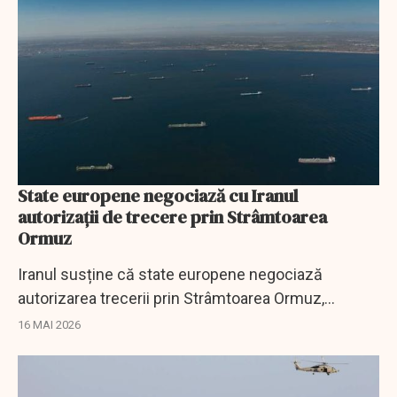
State europene negociază cu Iranul
autorizații de trecere prin Strâmtoarea
Ormuz
Iranul susține că state europene negociază
autorizarea trecerii prin Strâmtoarea Ormuz,
blocată de la izbucnirea conflictului.
16 MAI 2026