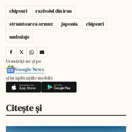
chipsuri
razboiul din iran
stramtoarea ormuz
japonia
chipsuri
ambalaje
Urmăriți-ne și pe
Google News
și în aplicațiile mobile
Citește și