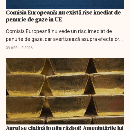
Comisia Europeană: nu există risc imediat de
penurie de gaze în UE
Comisia Europeană nu vede un risc imediat de
penurie de gaze, dar avertizează asupra efectelor
pe termen lung ale crizei din Strâmtoarea Ormuz.
09 APRILIE 2026
Aurul se clatină în plin război! Amenințările lui