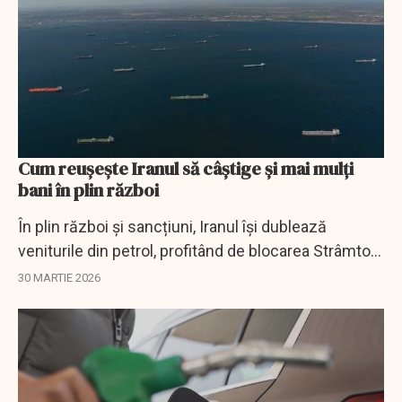
Cum reușește Iranul să câștige și mai mulți
bani în plin război
În plin război și sancțiuni, Iranul își dublează
veniturile din petrol, profitând de blocarea Strâmtorii
Ormuz și de o rețea globală paralelă.
30 MARTIE 2026