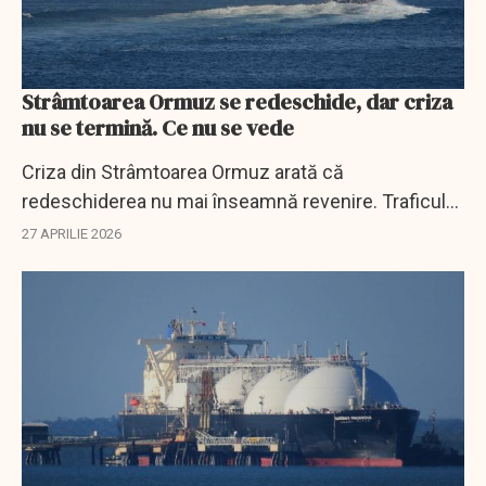
Strâmtoarea Ormuz se redeschide, dar criza
nu se termină. Ce nu se vede
Criza din Strâmtoarea Ormuz arată că
redeschiderea nu mai înseamnă revenire. Traficul
rămâne prăbușit, iar piața energiei intră într-o nouă
27 APRILIE 2026
eră.