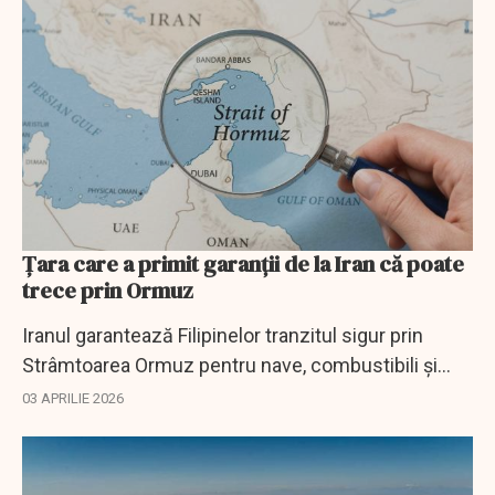
Țara care a primit garanții de la Iran că poate
trece prin Ormuz
Iranul garantează Filipinelor tranzitul sigur prin
Strâmtoarea Ormuz pentru nave, combustibili și
marinari, reducând riscurile asupra aprovizionării
03 APRILIE 2026
energetice.