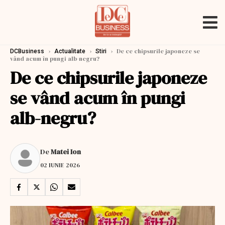
›
›
›
De ce chipsurile japoneze se
DCBusiness
Actualitate
Stiri
vând acum în pungi alb-negru?
De ce chipsurile japoneze
se vând acum în pungi
alb-negru?
De
Matei Ion
02 IUNIE 2026