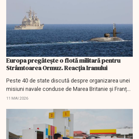
Europa pregătește o flotă militară pentru
Strâmtoarea Ormuz. Reacția Iranului
Peste 40 de state discută despre organizarea unei
misiuni navale conduse de Marea Britanie și Franța
pentru escortarea navelor prin Strâmtoarea Ormuz.
11 MAI 2026