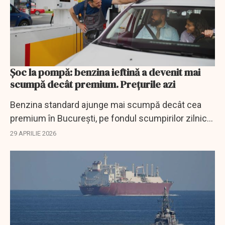
Șoc la pompă: benzina ieftină a devenit mai
scumpă decât premium. Prețurile azi
Benzina standard ajunge mai scumpă decât cea
premium în București, pe fondul scumpirilor zilnice
și al creșterii petrolului Brent.
29 APRILIE 2026