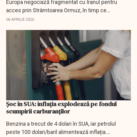
Europa negociază fragmentat cu Iranul pentru
acces prin Strâmtoarea Ormuz, în timp ce
Teheranul refuză concesii fără un acord major.
06 APRILIE 2026
Șoc în SUA: inflația explodează pe fondul
scumpirii carburanților
Benzina a trecut de 4 dolari în SUA, iar petrolul
peste 100 dolari/baril alimentează inflația.