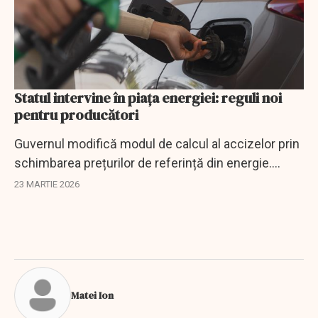
Statul intervine în piața energiei: reguli noi
pentru producători
Guvernul modifică modul de calcul al accizelor prin
schimbarea prețurilor de referință din energie.
Impact posibil asupra prețului carburanților.
23 MARTIE 2026
Matei Ion