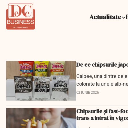
Actualitate
De ce chipsurile ja
Calbee, una dintre cele
colorate la unele alb-n
02 IUNIE 2026
Chipsurile și fast-fo
trans a intrat în vig