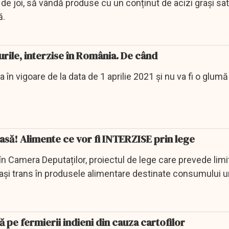
 de joi, să vândă produse cu un conținut de acizi grași sat
ă.
urile, interzise în România. De când
 în vigoare de la data de 1 aprilie 2021 și nu va fi o glumă
să! Alimente ce vor fi INTERZISE prin lege
în Camera Deputaților, proiectul de lege care prevede limi
graşi trans în produsele alimentare destinate consumului 
i...
tă pe fermierii indieni din cauza cartofilor