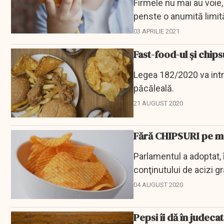
Firmele nu mai au voie,
penste o anumită limit
03 APRILIE 2021
Fast-food-ul și chips
Legea 182/2020 va intra
păcăleală.
21 AUGUST 2020
Fără CHIPSURI pe ma
Parlamentul a adoptat, 
conţinutului de acizi 
conform Regulamentulu
04 AUGUST 2020
Pepsi îi dă în judeca