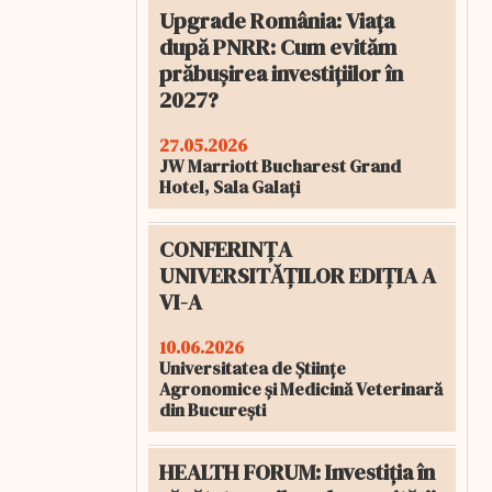
Upgrade România: Viața
după PNRR: Cum evităm
prăbușirea investițiilor în
2027?
27.05.2026
JW Marriott Bucharest Grand
Hotel, Sala Galați
CONFERINȚA
UNIVERSITĂȚILOR EDIȚIA A
VI-A
10.06.2026
Universitatea de Științe
Agronomice și Medicină Veterinară
din București
HEALTH FORUM: Investiția în