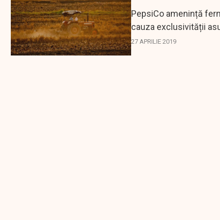
PepsiCo amenință fermie
cauza exclusivității as
de...
27 APRILIE 2019