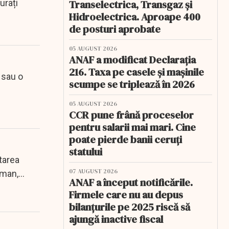
urați
Transelectrica, Transgaz și
Hidroelectrica. Aproape 400
de posturi aprobate
05 AUGUST 2026
ANAF a modificat Declarația
216. Taxa pe casele și mașinile
 sau o
scumpe se triplează în 2026
05 AUGUST 2026
CCR pune frână proceselor
pentru salarii mai mari. Cine
poate pierde banii ceruți
statului
tarea
07 AUGUST 2026
uman,
ANAF a început notificările.
Firmele care nu au depus
bilanțurile pe 2025 riscă să
ajungă inactive fiscal