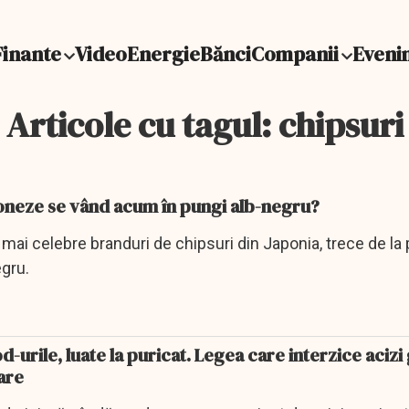
Finante
Video
Energie
Bănci
Companii
Eveni
Articole cu tagul: chipsuri
poneze se vând acum în pungi alb-negru?
 mai celebre branduri de chipsuri din Japonia, trece de la
egru.
od-urile, luate la puricat. Legea care interzice acizi
oare