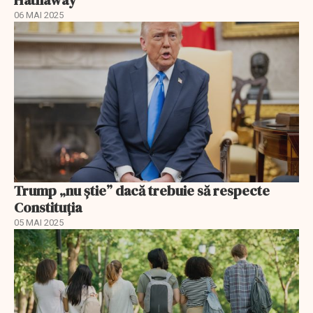
Hathaway
06 MAI 2025
Trump „nu știe” dacă trebuie să respecte
Constituția
05 MAI 2025