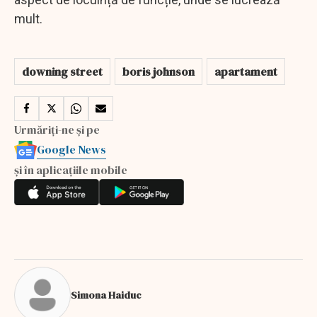
mult.
downing street
boris johnson
apartament
Urmăriți-ne și pe
Google News
și în aplicațiile mobile
Simona Haiduc