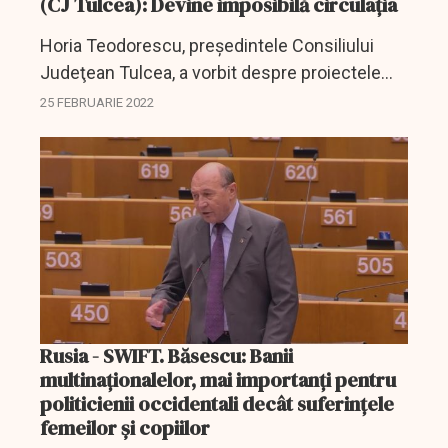
(CJ Tulcea): Devine imposibilă circulaţia
Horia Teodorescu, preşedintele Consiliului
Judeţean Tulcea, a vorbit despre proiectele
care trebuie realizate astfel încât noul pod
25 FEBRUARIE 2022
peste Dunăre care se află în construcţie să-şi
dovedească...
Rusia - SWIFT. Băsescu: Banii
multinaţionalelor, mai importanţi pentru
politicienii occidentali decât suferinţele
femeilor şi copiilor