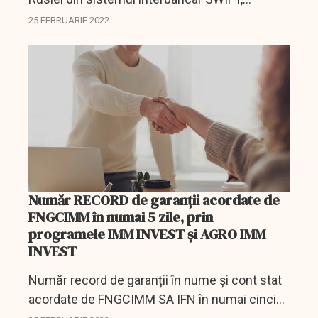
Germania se opune şi explică de ce face asta.
25 FEBRUARIE 2022
Număr RECORD de garanții acordate de
FNGCIMM în numai 5 zile, prin
programele IMM INVEST și AGRO IMM
INVEST
Număr record de garanții în nume și cont stat
acordate de FNGCIMM SA IFN în numai cinci