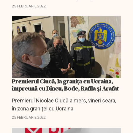
susține statele cele mai afectate de conflictul
25 FEBRUARIE 2022
din Ucraina, printre care și România.
Premierul Ciucă, la graniţa cu Ucraina,
împreună cu Dîncu, Bode, Rafila şi Arafat
Premierul Nicolae Ciucă a mers, vineri seara,
în zona graniţei cu Ucraina.
25 FEBRUARIE 2022