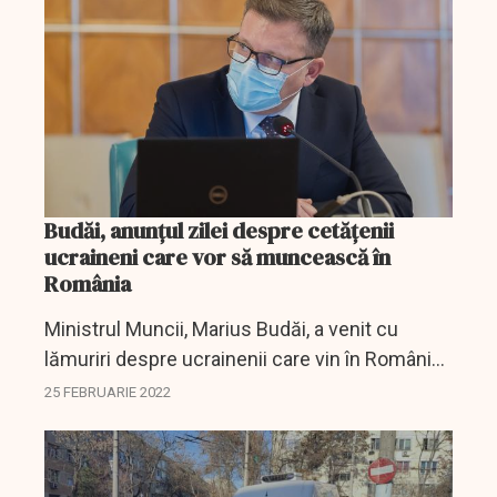
Budăi, anunţul zilei despre cetăţenii
ucraineni care vor să muncească în
România
Ministrul Muncii, Marius Budăi, a venit cu
lămuriri despre ucrainenii care vin în România
din cauza războiului şi vor să munceasă la noi
25 FEBRUARIE 2022
în ţară.