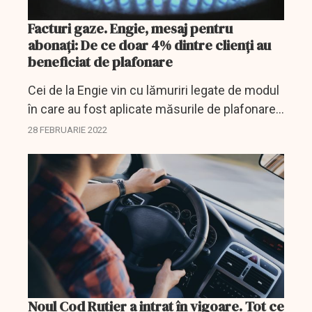
Facturi gaze. Engie, mesaj pentru
abonaţi: De ce doar 4% dintre clienți au
beneficiat de plafonare
Cei de la Engie vin cu lămuriri legate de modul
în care au fost aplicate măsurile de plafonare
şi compensare decise de către Guvern.
28 FEBRUARIE 2022
Noul Cod Rutier a intrat în vigoare. Tot ce