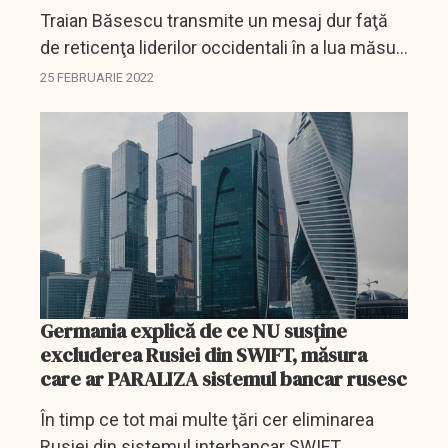
Traian Băsescu transmite un mesaj dur faţă
de reticenţa liderilor occidentali în a lua măsuri
cu adevărat dure împotriva Rusiei.
25 FEBRUARIE 2022
Germania explică de ce NU susţine
excluderea Rusiei din SWIFT, măsura
care ar PARALIZA sistemul bancar rusesc
În timp ce tot mai multe ţări cer eliminarea
Rusiei din sistemul interbancar SWIFT,