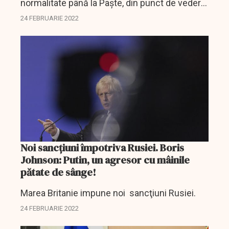
normalitate până la Paşte, din punct de vedere
al restricţiilor care au fost luate pentru oprirea
24 FEBRUARIE 2022
pandemiei de Covid-19, a declarat, joi,
preşedintele...
Noi sancţiuni împotriva Rusiei. Boris
Johnson: Putin, un agresor cu mâinile
pătate de sânge!
Marea Britanie impune noi sancţiuni Rusiei.
24 FEBRUARIE 2022