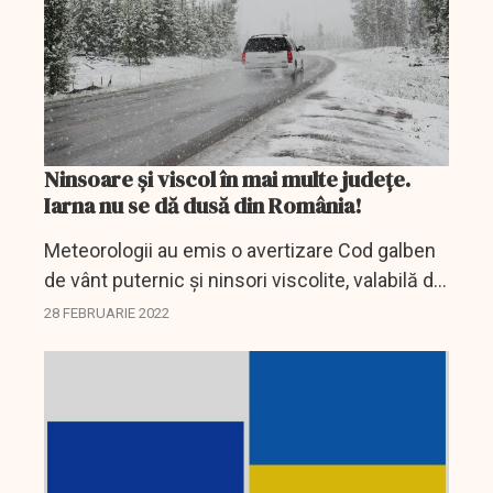
Ninsoare şi viscol în mai multe judeţe.
Iarna nu se dă dusă din România!
Meteorologii au emis o avertizare Cod galben
de vânt puternic și ninsori viscolite, valabilă de
luni până marți dimineața, în opt județe din
28 FEBRUARIE 2022
sudul țării.