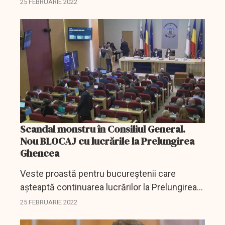
zile, prin programele guvernamentale IMM
25 FEBRUARIE 2022
INVEST și a AGRO IMM INVEST- ediția 2022:
278 de garanții în...
Scandal monstru în Consiliul General.
Nou BLOCAJ cu lucrările la Prelungirea
Ghencea
Veste proastă pentru bucureştenii care
aşteaptă continuarea lucrărilor la Prelungirea
Ghencea.
25 FEBRUARIE 2022