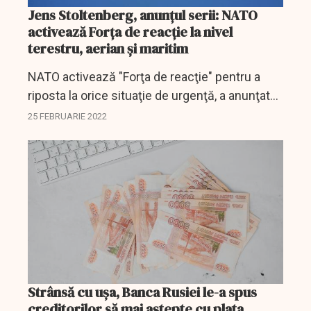
Jens Stoltenberg, anunţul serii: NATO
activează Forţa de reacţie la nivel
terestru, aerian şi maritim
NATO activează "Forţa de reacţie" pentru a
riposta la orice situaţie de urgenţă, a anunţat
secretarul general al NATO.
25 FEBRUARIE 2022
Strânsă cu uşa, Banca Rusiei le-a spus
creditorilor să mai aştepte cu plata