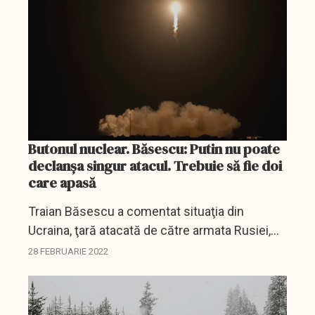
Butonul nuclear. Băsescu: Putin nu poate
declanşa singur atacul. Trebuie să fie doi
care apasă
Traian Băsescu a comentat situaţia din
Ucraina, ţară atacată de către armata Rusiei,
după ordinul dat de Vladimir Putin.
28 FEBRUARIE 2022