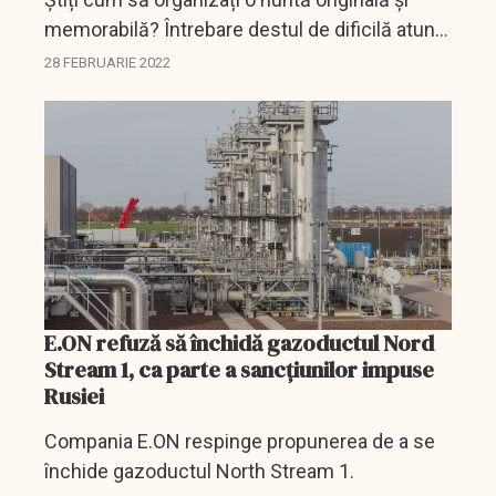
memorabilă? Întrebare destul de dificilă atunci
când vă organizați propria nuntă.
28 FEBRUARIE 2022
E.ON refuză să închidă gazoductul Nord
Stream 1, ca parte a sancţiunilor impuse
Rusiei
Compania E.ON respinge propunerea de a se
închide gazoductul North Stream 1.