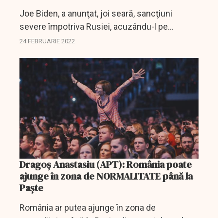
Joe Biden, a anunţat, joi seară, sancţiuni
severe împotriva Rusiei, acuzându-l pe
Vladimir Putin, că a ales războiul, astfel că va
24 FEBRUARIE 2022
suporta consecinţele.
Dragoş Anastasiu (APT): România poate
ajunge în zona de NORMALITATE până la
Paşte
România ar putea ajunge în zona de