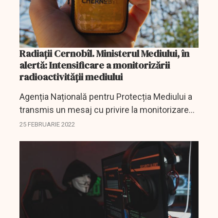
Radiaţii Cernobîl. Ministerul Mediului, în
alertă: Intensificare a monitorizării
radioactivității mediului
Agenția Națională pentru Protecția Mediului a
transmis un mesaj cu privire la monitorizarea
radioactivității aerului, în contextul luptelor
25 FEBRUARIE 2022
care s-au dat în zona centralei nucleare de la...