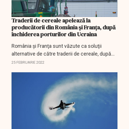
Traderii de cereale apelează la
producătorii din România şi Franţa, după
închiderea porturilor din Ucraina
România şi Franţa sunt văzute ca soluţii
alternative de către traderii de cereale, după
blocajul provocat în Ucraina, de atacul Rusiei.
25 FEBRUARIE 2022