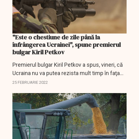
"Este o chestiune de zile până la
înfrângerea Ucrainei", spune premierul
bulgar Kiril Petkov
Premierul bulgar Kiril Petkov a spus, vineri, că
Ucraina nu va putea rezista mult timp în faţa
ofensivei militare lansate de Rusia.
25 FEBRUARIE 2022