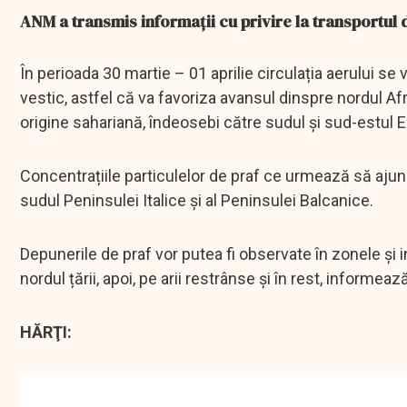
ANM a transmis informaţii cu privire la transportul 
În perioada 30 martie – 01 aprilie circulația aerului se
vestic, astfel că va favoriza avansul dinspre nordul Afr
origine sahariană, îndeosebi către sudul și sud-estul Eu
Concentrațiile particulelor de praf ce urmează să aju
sudul Peninsulei Italice și al Peninsulei Balcanice.
Depunerile de praf vor putea fi observate în zonele și in
nordul țării, apoi, pe arii restrânse și în rest, informe
HĂRŢI: