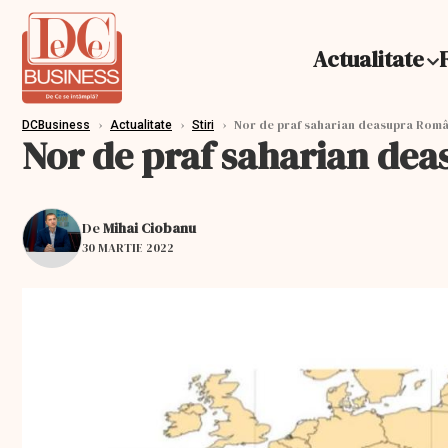
Actualitate
›
›
›
Nor de praf saharian deasupra Român
DCBusiness
Actualitate
Stiri
Nor de praf saharian dea
De
Mihai Ciobanu
30 MARTIE 2022