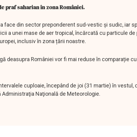
de praf saharian în zona României.
 va face din sector preponderent sud-vestic și sudic, iar sp
icii a unei mase de aer tropical, încărcată cu particule de
ropei, inclusiv în zona țării noastre.
ngă deasupra României vor fi mai reduse în comparație cu
tervalele cuploaie, începând de joi (31 martie) în vestul, c
ază Administraţia Naţională de Meteorologie.