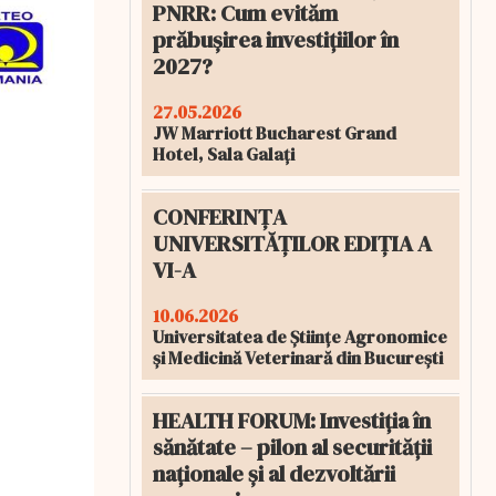
PNRR: Cum evităm
prăbușirea investițiilor în
2027?
27.05.2026
JW Marriott Bucharest Grand
Hotel, Sala Galați
CONFERINȚA
UNIVERSITĂȚILOR EDIȚIA A
VI-A
10.06.2026
Universitatea de Științe Agronomice
și Medicină Veterinară din București
HEALTH FORUM: Investiția în
sănătate – pilon al securității
naționale și al dezvoltării