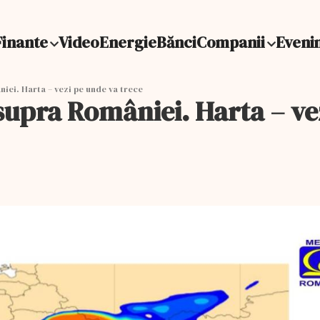
Finante
Video
Energie
Bănci
Companii
Eveni
iei. Harta – vezi pe unde va trece
supra României. Harta – ve