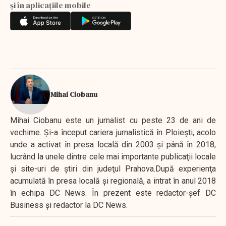
și în aplicațiile mobile
Mihai Ciobanu
Mihai Ciobanu este un jurnalist cu peste 23 de ani de
vechime. Şi-a început cariera jurnalistică în Ploieşti, acolo
unde a activat în presa locală din 2003 şi până în 2018,
lucrând la unele dintre cele mai importante publicaţii locale
şi site-uri de ştiri din judeţul Prahova.După experienţa
acumulată în presa locală şi regională, a intrat în anul 2018
în echipa DC News. În prezent este redactor-şef DC
Business şi redactor la DC News.