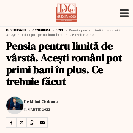
›
›
›
Pensia pentru limită de vârstă.
DCBusiness
Actualitate
Stiri
Aceşti români pot primi bani în plus. Ce trebuie făcut
Pensia pentru limită de
vârstă. Aceşti români pot
primi bani în plus. Ce
trebuie făcut
De
Mihai Ciobanu
31 MARTIE 2022