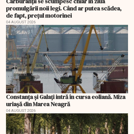
Carburanții se scumpesc chiar în ziua
promulgării noii legi. Când ar putea scădea,
de fapt, prețul motorinei
04 AUGUST 2026
Constanța și Galați intră în cursa eoliană. Miza
uriașă din Marea Neagră
04 AUGUST 2026