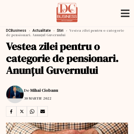
›
›
›
Vestea zilei pentru o categorie
DCBusiness
Actualitate
Stiri
de pensionari. Anunţul Guvernului
Vestea zilei pentru o
categorie de pensionari.
Anunţul Guvernului
De
Mihai Ciobanu
30 MARTIE 2022