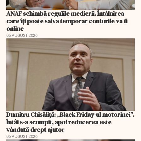
ANAF schimbă regulile medierii. Întâlnirea
care îți poate salva temporar conturile va fi
online
05 AUGUST 2026
Dumitru Chisăliță: „Black Friday-ul motorinei”.
Întâi s-a scumpit, apoi reducerea este
vândută drept ajutor
05 AUGUST 2026