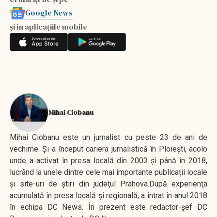
Google News
și în aplicațiile mobile
Mihai Ciobanu
Mihai Ciobanu este un jurnalist cu peste 23 de ani de
vechime. Şi-a început cariera jurnalistică în Ploieşti, acolo
unde a activat în presa locală din 2003 şi până în 2018,
lucrând la unele dintre cele mai importante publicaţii locale
şi site-uri de ştiri din judeţul Prahova.După experienţa
acumulată în presa locală şi regională, a intrat în anul 2018
în echipa DC News. În prezent este redactor-şef DC