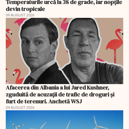
Temperaturile urcă la 38 de grade, iar nopțile
devin tropicale
09 AUGUST 2026
Afacerea din Albania a lui Jared Kushner,
zguduită de acuzații de trafic de droguri și
furt de terenuri. Anchetă WSJ
09 AUGUST 2026