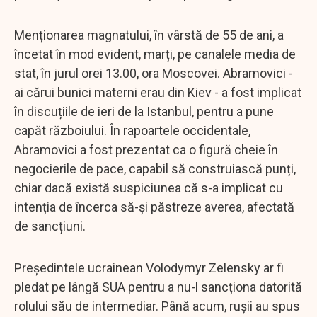
Menționarea magnatului, în vârstă de 55 de ani, a
încetat în mod evident, marți, pe canalele media de
stat, în jurul orei 13.00, ora Moscovei. Abramovici -
ai cărui bunici materni erau din Kiev - a fost implicat
în discuțiile de ieri de la Istanbul, pentru a pune
capăt războiului. În rapoartele occidentale,
Abramovici a fost prezentat ca o figură cheie în
negocierile de pace, capabil să construiască punți,
chiar dacă există suspiciunea că s-a implicat cu
intenția de încerca să-și păstreze averea, afectată
de sancțiuni.
Președintele ucrainean Volodymyr Zelensky ar fi
pledat pe lângă SUA pentru a nu-l sancționa datorită
rolului său de intermediar. Până acum, rușii au spus