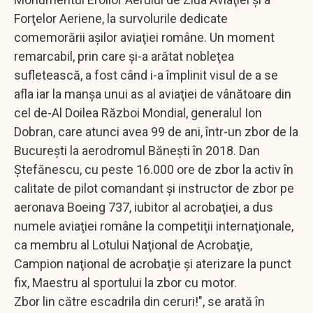
Forţelor Aeriene, la survolurile dedicate
comemorării aşilor aviaţiei române. Un moment
remarcabil, prin care şi-a arătat nobleţea
sufletească, a fost când i-a împlinit visul de a se
afla iar la manşa unui as al aviaţiei de vânătoare din
cel de-Al Doilea Război Mondial, generalul Ion
Dobran, care atunci avea 99 de ani, într-un zbor de la
Bucureşti la aerodromul Băneşti în 2018. Dan
Ştefănescu, cu peste 16.000 ore de zbor la activ în
calitate de pilot comandant şi instructor de zbor pe
aeronava Boeing 737, iubitor al acrobaţiei, a dus
numele aviaţiei române la competiţii internaţionale,
ca membru al Lotului Naţional de Acrobaţie,
Campion naţional de acrobaţie şi aterizare la punct
fix, Maestru al sportului la zbor cu motor.
Zbor lin către escadrila din ceruri!", se arată în