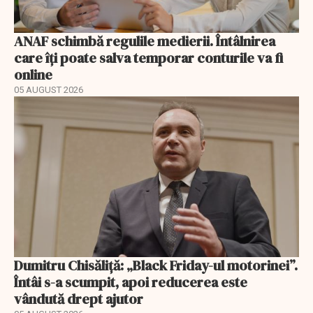
ANAF schimbă regulile medierii. Întâlnirea
care îți poate salva temporar conturile va fi
online
05 AUGUST 2026
Dumitru Chisăliță: „Black Friday-ul motorinei”.
Întâi s-a scumpit, apoi reducerea este
vândută drept ajutor