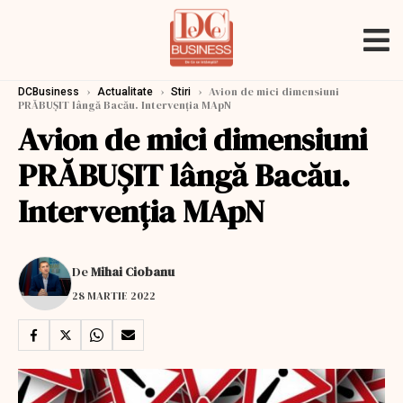
›
›
›
Avion de mici dimensiuni
DCBusiness
Actualitate
Stiri
PRĂBUŞIT lângă Bacău. Intervenţia MApN
Avion de mici dimensiuni
PRĂBUŞIT lângă Bacău.
Intervenţia MApN
De
Mihai Ciobanu
28 MARTIE 2022