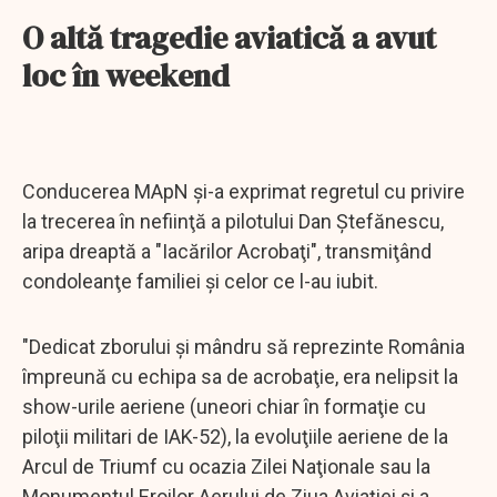
O altă tragedie aviatică a avut
loc în weekend
Conducerea MApN şi-a exprimat regretul cu privire
la trecerea în nefiinţă a pilotului Dan Ştefănescu,
aripa dreaptă a "Iacărilor Acrobaţi", transmiţând
condoleanţe familiei şi celor ce l-au iubit.
"Dedicat zborului şi mândru să reprezinte România
împreună cu echipa sa de acrobaţie, era nelipsit la
show-urile aeriene (uneori chiar în formaţie cu
piloţii militari de IAK-52), la evoluţiile aeriene de la
Arcul de Triumf cu ocazia Zilei Naţionale sau la
Monumentul Eroilor Aerului de Ziua Aviaţiei şi a