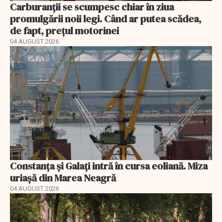
Carburanții se scumpesc chiar în ziua
promulgării noii legi. Când ar putea scădea,
de fapt, prețul motorinei
04 AUGUST 2026
Constanța și Galați intră în cursa eoliană. Miza
uriașă din Marea Neagră
04 AUGUST 2026