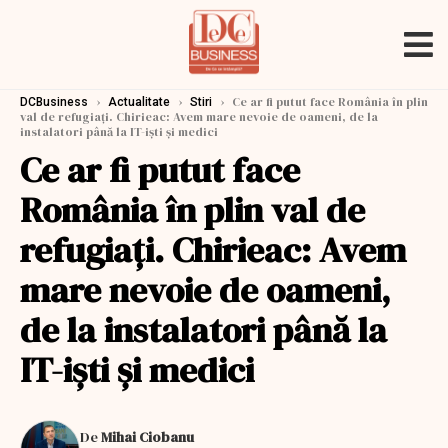
›
›
›
Ce ar fi putut face România în plin
DCBusiness
Actualitate
Stiri
val de refugiaţi. Chirieac: Avem mare nevoie de oameni, de la
instalatori până la IT-iști și medici
Ce ar fi putut face
România în plin val de
refugiaţi. Chirieac: Avem
mare nevoie de oameni,
de la instalatori până la
IT-iști și medici
De
Mihai Ciobanu