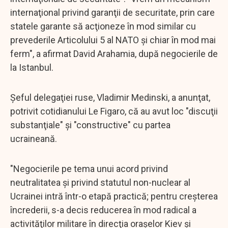
internaţional privind garanţii de securitate, prin care
statele garante să acţioneze în mod similar cu
prevederile Articolului 5 al NATO şi chiar în mod mai
ferm", a afirmat David Arahamia, după negocierile de
la Istanbul.
Şeful delegaţiei ruse, Vladimir Medinski, a anunţat,
potrivit cotidianului Le Figaro, că au avut loc "discuţii
substanţiale" şi "constructive" cu partea
ucraineană.
"Negocierile pe tema unui acord privind
neutralitatea şi privind statutul non-nuclear al
Ucrainei intră într-o etapă practică; pentru creşterea
încrederii, s-a decis reducerea în mod radical a
activităţilor militare în direcţia oraşelor Kiev şi