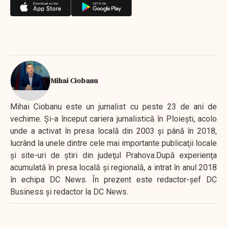
Mihai Ciobanu
Mihai Ciobanu este un jurnalist cu peste 23 de ani de
vechime. Şi-a început cariera jurnalistică în Ploieşti, acolo
unde a activat în presa locală din 2003 şi până în 2018,
lucrând la unele dintre cele mai importante publicaţii locale
şi site-uri de ştiri din judeţul Prahova.După experienţa
acumulată în presa locală şi regională, a intrat în anul 2018
în echipa DC News. În prezent este redactor-şef DC
Business şi redactor la DC News.