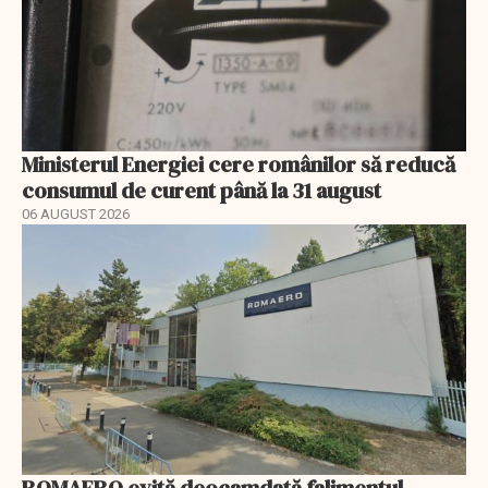
Ministerul Energiei cere românilor să reducă
consumul de curent până la 31 august
06 AUGUST 2026
ROMAERO evită deocamdată falimentul.