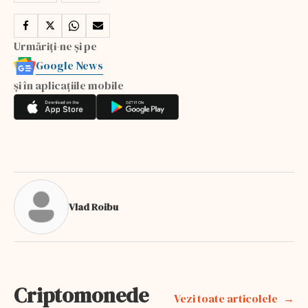
Urmăriți-ne și pe
Google News
și în aplicațiile mobile
Vlad Roibu
Criptomonede
Vezi toate articolele