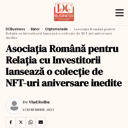
›
›
›
Asociația Română pentru
DCBusiness
Bănci
Criptomonede
Relația cu Investitorii lansează o colecție de NFT-uri aniversare
inedite
Asociația Română pentru
Relația cu Investitorii
lansează o colecție de
NFT-uri aniversare inedite
De
Vlad Roibu
13 NOIEMBRIE 2023